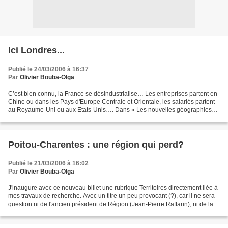
Ici Londres...
Publié le 24/03/2006 à 16:37
Par
Olivier Bouba-Olga
C’est bien connu, la France se désindustrialise… Les entreprises partent en
Chine ou dans les Pays d'Europe Centrale et Orientale, les salariés partent
au Royaume-Uni ou aux Etats-Unis…. Dans « Les nouvelles géographies
du Capitalisme », je tord le cou...
Poitou-Charentes : une région qui perd?
Publié le 21/03/2006 à 16:02
Par
Olivier Bouba-Olga
J'inaugure avec ce nouveau billet une rubrique Territoires directement liée à
mes travaux de recherche. Avec un titre un peu provocant (?), car il ne sera
question ni de l'ancien président de Région (Jean-Pierre Raffarin), ni de la
nouvelle (Ségolène...