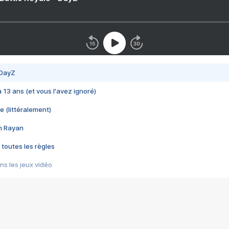
 DayZ
 a 13 ans (et vous l'avez ignoré)
e (littéralement)
im Rayan
 toutes les règles
s les jeux vidéo
us choquant de Rockstar ? - Le scandale BULLY
e plus moche de Steam
du RÊVE tourne au CAUCHEMAR