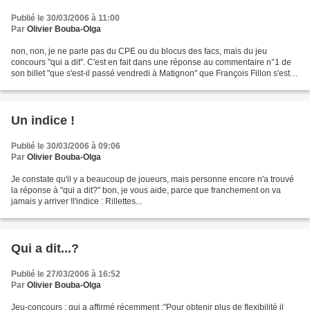
Publié le 30/03/2006 à 11:00
Par
Olivier Bouba-Olga
non, non, je ne parle pas du CPE ou du blocus des facs, mais du jeu
concours "qui a dit". C'est en fait dans une réponse au commentaire n°1 de
son billet "que s'est-il passé vendredi à Matignon" que François Fillon s'est
laissé aller à ce commentaire....
Un indice !
Publié le 30/03/2006 à 09:06
Par
Olivier Bouba-Olga
Je constate qu'il y a beaucoup de joueurs, mais personne encore n'a trouvé
la réponse à "qui a dit?" bon, je vous aide, parce que franchement on va
jamais y arriver !l'indice : Rillettes...
Qui a dit...?
Publié le 27/03/2006 à 16:52
Par
Olivier Bouba-Olga
Jeu-concours : qui a affirmé récemment :"Pour obtenir plus de flexibilité il