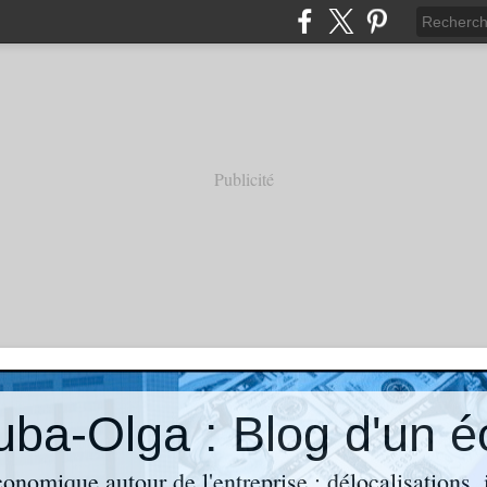
Publicité
économique autour de l'entreprise : délocalisations,