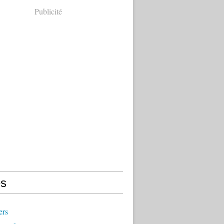
Publicité
s
ers