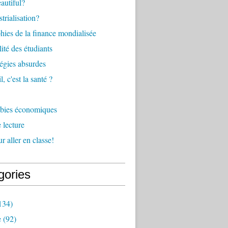
eautiful?
trialisation?
ies de la finance mondialisée
ité des étudiants
tégies absurdes
l, c'est la santé ?
bies économiques
 lecture
r aller en classe!
gories
134)
e
(92)