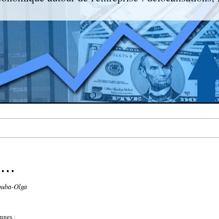
..
ouba-Olga
nnes :