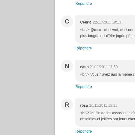
Répondre
C
Cédric
22/11/2011 10:13
<br /> @rosa : c'est vrai, c'est u
plus longue est d'être jugée péri
Répondre
N
nash
21/11/2011 11:59
<br /> Vous n'avez pas la même co
Répondre
R
rosa
20/11/2011 19:23
<br /> inutile de les assassiner, 
obsolètes et jettées par leurs cher
Répondre