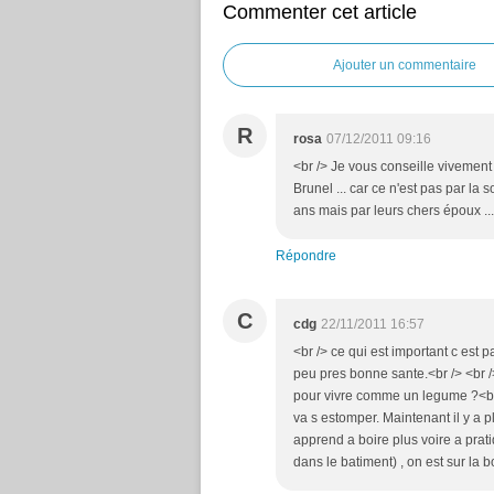
Commenter cet article
Ajouter un commentaire
R
rosa
07/12/2011 09:16
<br /> Je vous conseille vivement
Brunel ... car ce n'est pas par la
ans mais par leurs chers époux ...
Répondre
C
cdg
22/11/2011 16:57
<br /> ce qui est important c est 
peu pres bonne sante.<br /> <br />
pour vivre comme un legume ?<br
va s estomper. Maintenant il y a
apprend a boire plus voire a prati
dans le batiment) , on est sur la 