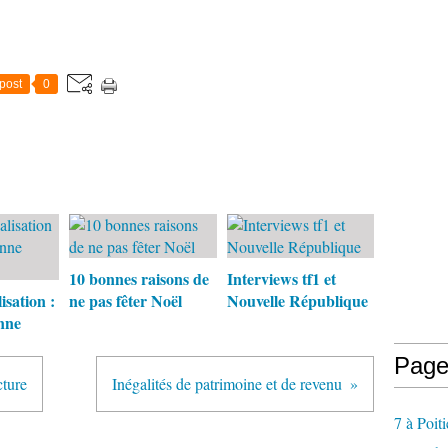
post
0
10 bonnes raisons de
Interviews tf1 et
isation :
ne pas fêter Noël
Nouvelle République
nne
Page
cture
Inégalités de patrimoine et de revenu
7 à Poiti