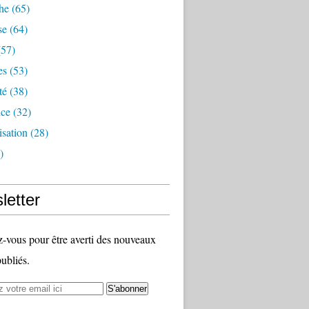
he
(65)
se
(64)
57)
es
(53)
té
(38)
nce
(32)
sation
(28)
)
letter
vous pour être averti des nouveaux
publiés.