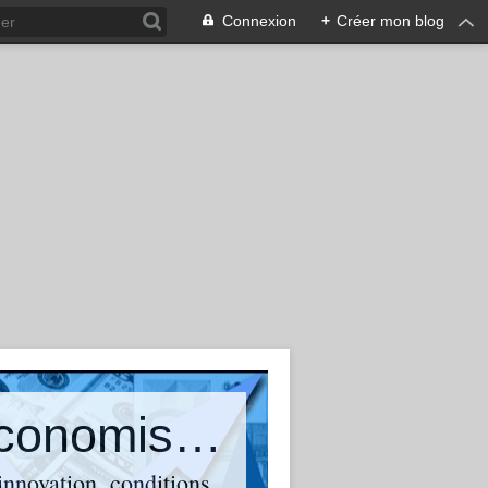
Connexion
+
Créer mon blog
Olivier Bouba-Olga : Blog d'un économiste qui suit et commente l'actualité
 innovation, conditions