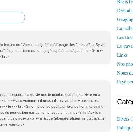
Big is b
Désindus
Géograph
La mobil
Les stra
 la lecture du "Manuel de guérilla à l'usage des femmes" de Sylvie
Le travai
 société que les femmes sont jugées périmées à partir de 40<br />
Links
<br />
Nos pho
Notes de
Payé pou
pas tant l esperance de vie que le nombre d annees a vivre en a
Caté
 <br /> Est ce vraiment interessant de vivre plus vieux si c est
 /> <br /> <br /> Sinon je pense que la difference homme/femme
 plus de jeunes femmes qui fument que d hommes. Si le MLF leur
Divers
(
quer plus d activite<br /> a risque (plongee, alpinisme ou travailler
bonne voie<br />
Politiqu