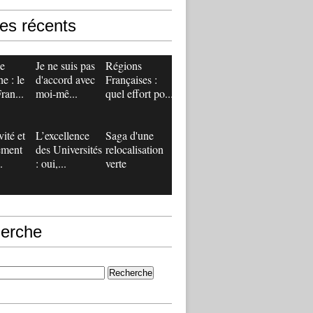
les récents
de
Je ne suis pas
Régions
e : le
d'accord avec
Françaises :
ran...
moi-mê...
quel effort po...
vité et
L’excellence
Saga d'une
ement
des Universités
relocalisation
.
: oui,...
verte
erche