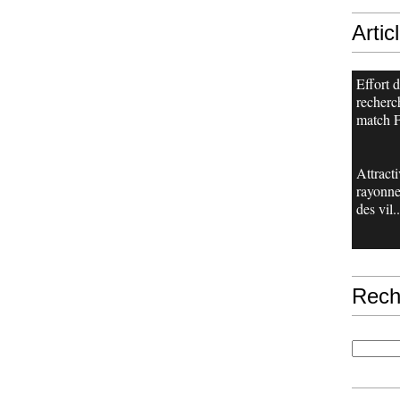
Artic
Effort 
recherch
match F
Attracti
rayonn
des vil..
Rech