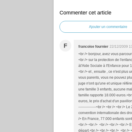
Commenter cet article
Ajouter un commentaire
F
francoise fournier
22/12/2009 1
<br /> bonjour, avez vous parcour
<br /> sur la protection de l'enf
àl'Aide Sociale à l'Enfance pour 1
<br /> et , ensuite , ce n'est plus 
vous parents, vous ne pouvez plus 
juge n'ont qu'une et unique référe
une famille 3 enfants, aucune mal
famille rapporte 18.000 euros.<br
euros, le prix d'achat d'un pavillon!<br 
---------------<br /> <br /> <br />
convention internationale des droit
/> En France, 77.000 enfants son
<br /> <br /> <br /> <br /> <br /
départ.<br /> <br /> <br /> <