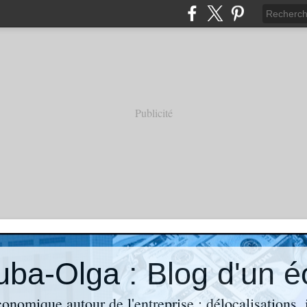
Publicité
économique autour de l'entreprise : délocalisations,