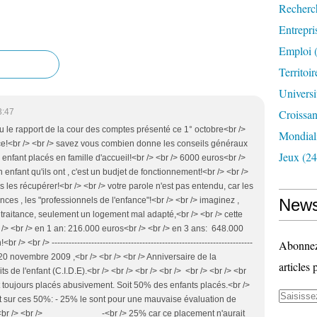
Recherc
Entrepri
Emploi
(
Territoir
Universi
3:47
Croissa
u le rapport de la cour des comptes présenté ce 1° octobre<br />
Mondiali
ance!<br /> <br /> savez vous combien donne les conseils généraux
Jeux
(24
 enfant placés en famille d'accueil!<br /> <br /> 6000 euros<br />
un enfant qu'ils ont , c'est un budjet de fonctionnement!<br /> <br />
les récupérer!<br /> <br /> votre parole n'est pas entendu, car les
nces , les "professionnels de l'enfance"!<br /> <br /> imaginez ,
News
traitance, seulement un logement mal adapté,<br /> <br /> cette
 /> <br /> en 1 an: 216.000 euros<br /> <br /> en 3 ans: 648.000
/> <br /> -----------------------------------------------------------------------
Abonnez-
 Le 20 novembre 2009 ,<br /> <br /> <br /> Anniversaire de la
articles 
s de l'enfant (C.I.D.E).<br /> <br /> <br /> <br /> <br /> <br /> <br
t toujours placés abusivement. Soit 50% des enfants placés.<br />
> Et sur ces 50%: - 25% le sont pour une mauvaise évaluation de
br /> <br /> <br /> -<br /> 25% car ce placement n'aurait