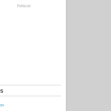
Publicité
s
ers