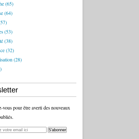
he
(65)
se
(64)
57)
es
(53)
té
(38)
nce
(32)
sation
(28)
)
letter
vous pour être averti des nouveaux
publiés.