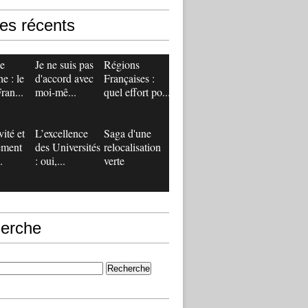
les récents
de
Je ne suis pas
Régions
e : le
d'accord avec
Françaises :
ran...
moi-mê...
quel effort po...
vité et
L’excellence
Saga d'une
ement
des Universités
relocalisation
.
: oui,...
verte
erche