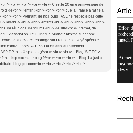
<br /> <br /> <br /> <br /> <br /> C’est le 20 ème anniversaire de
Artic
oits de<br /> l’enfant,<br /> <br /> <br /> que la France a ratifié à
/> <br /> <br /> Pourtant, de nos jours l’ASE ne respecte pas cette
> les<br /> <br /> <br /> enfants.<br /> <br /> <br /> <br /> <br />
Effort 
ons, de réunions, de forums,<br /> de sites<br /> internet, de
recherch
 /> - Association ‘Le Fil<br /> d’Ariane’ : http://le-fil-dariane-
match F
> - exactions.net<br /> reportage sur France 2 "envoyé spéciale
motion.com/video/x5a4k1_68000-enfants-abusivement-
ASP-DP: http://asp-dp.org/<br /> <br /> <br /> - Blog ‘S.E.F.C.A
Attracti
’ : http://eclma.unblog.fr/<br /> <br /> <br /> - Blog ‘La justice
rayonn
larbitraire.blogspot.com/<br /> <br /> <br /> <br /> <br />
des vil..
Rech