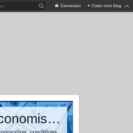
Connexion
+
Créer mon blog
Olivier Bouba-Olga : Blog d'un économiste qui suit et commente l'actualité
 innovation, conditions