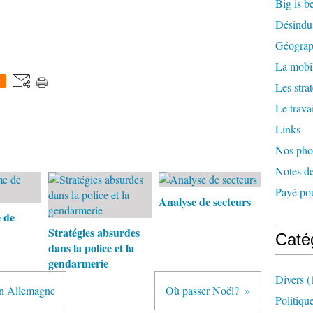
Big is b
Désindus
Géograph
La mobil
0
Les stra
Le travai
Links
Nos pho
Notes de
Payé pou
Analyse de secteurs
 de
Stratégies absurdes
Caté
dans la police et la
gendarmerie
Divers
(
en Allemagne
Où passer Noël?
Politiqu