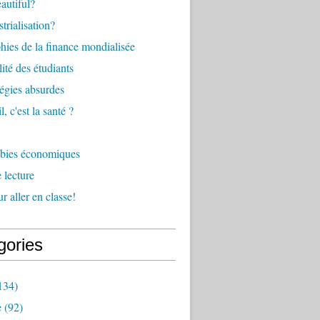
eautiful?
trialisation?
ies de la finance mondialisée
ité des étudiants
tégies absurdes
l, c'est la santé ?
bies économiques
 lecture
r aller en classe!
gories
134)
e
(92)