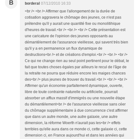
B
borderal
07/12/2010 16:33
<br /> <br /> Affirmer que l'allongement de la durée de
cotisation aggravera le chômage des jeunes, ce n'est pas
prétendre qu'il y aurait une quantité fixe ou monolitihique
d'heures de travail.<br /> <br /> <br /> Cette présentation est
une caricature de l'opinion des jeunes opposants au
démantèlement de l'assurance vieillesse, qui savent très bien
qu'il y a en permanence un flux dynamique de
destructions<br /> et de créations d'emploi.<br /> <br /> <br />
Ce qui ne change rien au seul point pertinent pour le débat, le
fait que toutes choses égales par ailleurs le recul de l'âge de
la retraite ne pourra que réduire encore les maiges chances
des<br /> plus jeunes de trouver du travail.<br /> <br /> <br />
Affirmer qu'un économie parfaitement dynamique, ouverte,
libre de toute contrainte naturelle ou artificielle, pourrait
absorber un afflux massif d'immigrés ou une nouvelle étape
du démantèlement<br /> de l'assurance vieillesse sans céer
du chômage supplémentaire à due concurrence c'est affirmer
que dans un autre monde, une autre galaxie, une autre
dimension, la réforme Woerth n'aurait pas les<br /> effets
terribles qu'elle aura dans ce monde ci, cette galaxie ci, cette
dimension ci, en France aujourd'hui et dans les années qui