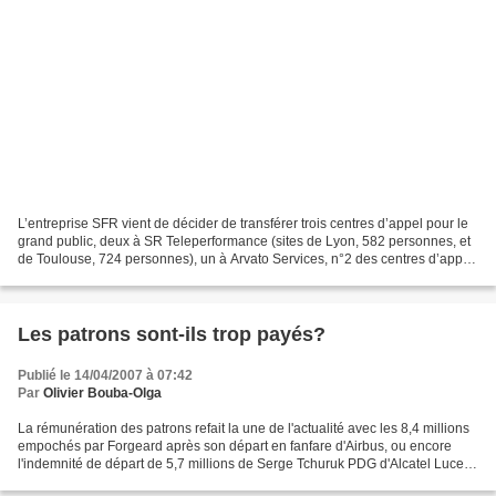
L’entreprise SFR vient de décider de transférer trois centres d’appel pour le
grand public, deux à SR Teleperformance (sites de Lyon, 582 personnes, et
de Toulouse, 724 personnes), un à Arvato Services, n°2 des centres d’appel
en Europe, filiale du groupe...
Les patrons sont-ils trop payés?
Publié le 14/04/2007 à 07:42
Par
Olivier Bouba-Olga
La rémunération des patrons refait la une de l'actualité avec les 8,4 millions
empochés par Forgeard après son départ en fanfare d'Airbus, ou encore
l'indemnité de départ de 5,7 millions de Serge Tchuruk PDG d'Alcatel Lucent.
Les candidats commencent...