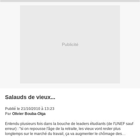
Publicité
Salauds de vieux...
Publié le 21/10/2010 à 13:23
Par
Olivier Bouba-Olga
Entendu plusieurs fois dans la bouche de leaders étudiants (de l'UNEF sauf
erreur) : "si on repousse l'âge de la retraite, les vieux vont rester plus
longtemps sur le marché du travail, ça va augmenter le chômage des
jeunes." Ok. Faudra aussi que l'UNEF...