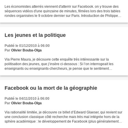
Les économistes atterrés viennent d'atterrir sur Facebook. on y trouve des
séquences vidéos d'une quinzaine de minutes, filmées lors des trois tables
rondes organisées le 9 octobre dernier sur Paris. Introduction de Philippe
Askenazy. Table ronde n°1...
Les jeunes et la politique
Publié le 01/12/2010 à 06:00
Par
Olivier Bouba-Olga
Via Pierre Maura, je découvre cette enquête très intéressante sur la
politisation des jeunes, que j’insère ci-dessous : Si l’on interrogeait les
enseignants ou enseignants-chercheurs, je pense que le sentiment
dominant serait celui d’une dépolitisation...
Facebook ou la mort de la géographie
Publié le 04/11/2010 à 06:00
Par
Olivier Bouba-Olga
Via rationalité limitée, je découvre ce billet d’Edward Glaeser, qui revient sur
une conclusion classique côté recherche mais très mal intégrée hors de la
sphère académique : le développement de Facebook (plus généralement
des TIC) ne conduit pas à la...