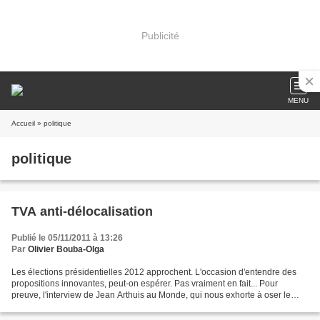
Publicité
MENU
Accueil
» politique
politique
TVA anti-délocalisation
Publié le 05/11/2011 à 13:26
Par
Olivier Bouba-Olga
Les élections présidentielles 2012 approchent. L'occasion d'entendre des
propositions innovantes, peut-on espérer. Pas vraiment en fait... Pour
preuve, l'interview de Jean Arthuis au Monde, qui nous exhorte à oser le
débat sur la TVA anti-délocalisation....