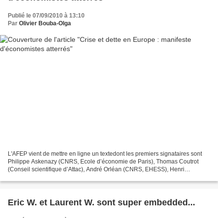
Publié le 07/09/2010 à 13:10
Par
Olivier Bouba-Olga
L'AFEP vient de mettre en ligne un textedont les premiers signataires sont
Philippe Askenazy (CNRS, Ecole d’économie de Paris), Thomas Coutrot
(Conseil scientifique d’Attac), André Orléan (CNRS, EHESS), Henri
Sterdyniak (OFCE). Je ne l'ai parcouru que...
Eric W. et Laurent W. sont super embedded...