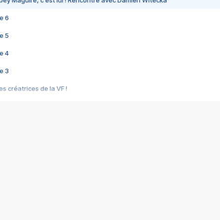
bey Maguire, c'est lui ! Rencontre avec Damien Witecka
e 6
e 5
e 4
e 3
s créatrices de la VF !
e 2
e 1
e Mektoub My Love arrive enfin ! Rencontre avec Shaïn Boumedine et Sal
i : après Toni en famille
elle réalise le bouleversant Dites lui que je l'aime
ais ! Rencontre autour de Vie privée de Rebecca Zlotowski
 de Marguerite, Grave... Rencontre avec Ella Rumpf