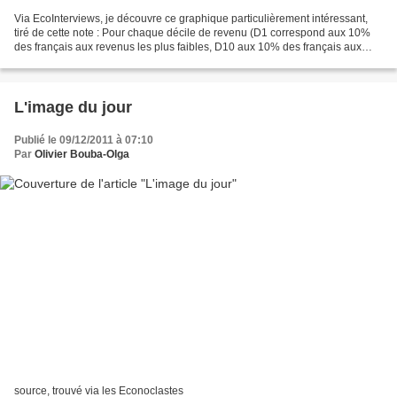
Via EcoInterviews, je découvre ce graphique particulièrement intéressant,
tiré de cette note : Pour chaque décile de revenu (D1 correspond aux 10%
des français aux revenus les plus faibles, D10 aux 10% des français aux
revenus les plus forts), on calcule...
L'image du jour
Publié le 09/12/2011 à 07:10
Par
Olivier Bouba-Olga
source, trouvé via les Econoclastes