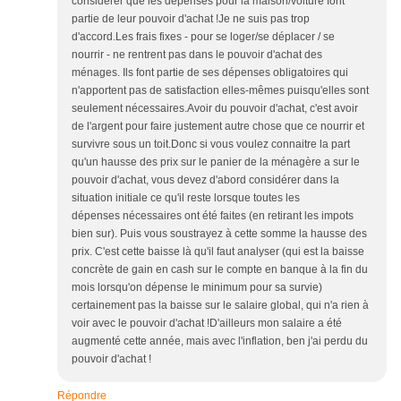
considérer que les dépenses pour la maison/voiture font
partie de leur pouvoir d'achat !Je ne suis pas trop
d'accord.Les frais fixes - pour se loger/se déplacer / se
nourrir - ne rentrent pas dans le pouvoir d'achat des
ménages. Ils font partie de ses dépenses obligatoires qui
n'apportent pas de satisfaction elles-mêmes puisqu'elles sont
seulement nécessaires.Avoir du pouvoir d'achat, c'est avoir
de l'argent pour faire justement autre chose que ce nourrir et
survivre sous un toit.Donc si vous voulez connaitre la part
qu'un hausse des prix sur le panier de la ménagère a sur le
pouvoir d'achat, vous devez d'abord considérer dans la
situation initiale ce qu'il reste lorsque toutes les
dépenses nécessaires ont été faites (en retirant les impots
bien sur). Puis vous soustrayez à cette somme la hausse des
prix. C'est cette baisse là qu'il faut analyser (qui est la baisse
concrète de gain en cash sur le compte en banque à la fin du
mois lorsqu'on dépense le minimum pour sa survie)
certainement pas la baisse sur le salaire global, qui n'a rien à
voir avec le pouvoir d'achat !D'ailleurs mon salaire a été
augmenté cette année, mais avec l'inflation, ben j'ai perdu du
pouvoir d'achat !
Répondre