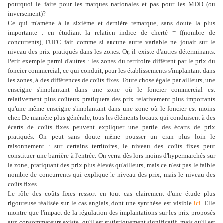
pourquoi le faire pour les marques nationales et pas pour les MDD (ou
inversement)?
Ce qui m'amène à la sixième et dernière remarque, sans doute la plus
importante : en étudiant la relation indice de cherté = f(nombre de
concurrents), l'UFC fait comme si aucune autre variable ne jouait sur le
niveau des prix pratiqués dans les zones. Or, il existe d'autres déterminants.
Petit exemple parmi d'autres : les zones du territoire diffèrent par le prix du
foncier commercial, ce qui conduit, pour les établissements s'implantant dans
les zones, à des différences de coûts fixes. Toute chose égale par ailleurs, une
enseigne s'implantant dans une zone où le foncier commercial est
relativement plus coûteux pratiquera des prix relativement plus importants
qu'une même enseigne s'implantant dans une zone où le foncier est moins
cher. De manière plus générale, tous les éléments locaux qui conduisent à des
écarts de coûts fixes peuvent expliquer une partie des écarts de prix
pratiqués. On peut sans doute même pousser un cran plus loin le
raisonnement : sur certains territoires, le niveau des coûts fixes peut
constituer une barrière à l'entrée. On verra dès lors moins d'hypermarchés sur
la zone, pratiquant des prix plus élevés qu'ailleurs, mais ce n'est pas le faible
nombre de concurrents qui explique le niveau des prix, mais le niveau des
coûts fixes.
Le rôle des coûts fixes ressort en tout cas clairement d'une étude plus
rigoureuse réalisée sur le cas anglais, dont une synthèse est visible
ici
. Elle
montre que l'impact de la régulation des implantations sur les prix proposés
aux consommateurs existe, qu'il est statistiquement significatif, mais qu'il est