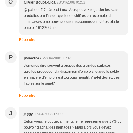
O
Olivier Bouba-Olga
28/04/2008 05:53
@ paboeuf47 : faux et faux. Vous pouvez regarder les stats
produites par l'Insee. quelques chiffres par exemple ici
: http://www.pme.gouv.fr/economie/commissions/Pres-etude-
emploi-16122005.pdf
Répondre
P
paboeuf47
27/04/2008 11:07
J'entends dire souvent à propos des grandes surfaces
qu'elles provoquent la disparition d'emplois, et que le solde
en matière d'emplois est toujours négatif; Y a-t-il des études
fiables sur le sujet?
Répondre
J
jaggy
17/04/2008 15:00
Selon vous, le budget alimentaire ne représente que 17% du
pouvoir d'achat des ménages ? Mais alors vous devez