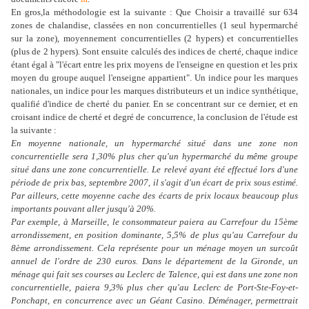
En gros,la méthodologie est la suivante : Que Choisir a travaillé sur 634
zones de chalandise, classées en non concurrentielles (1 seul hypermarché
sur la zone), moyennement concurrentielles (2 hypers) et concurrentielles
(plus de 2 hypers). Sont ensuite calculés des indices de cherté, chaque indice
étant égal à "l'écart entre les prix moyens de l'enseigne en question et les prix
moyen du groupe auquel l'enseigne appartient". Un indice pour les marques
nationales, un indice pour les marques distributeurs et un indice synthétique,
qualifié d'indice de cherté du panier. En se concentrant sur ce dernier, et en
croisant indice de cherté et degré de concurrence, la conclusion de l'étude est
la suivante :
En moyenne nationale, un hypermarché situé dans une zone non
concurrentielle sera 1,30% plus cher qu'un hypermarché du même groupe
situé dans une zone concurrentielle. Le relevé ayant été effectué lors d'une
période de prix bas, septembre 2007, il s'agit d'un écart de prix sous estimé.
Par ailleurs, cette moyenne cache des écarts de prix locaux beaucoup plus
importants pouvant aller jusqu'à 20%.
Par exemple, à Marseille, le consommateur paiera au Carrefour du 15ème
arrondissement, en position dominante, 5,5% de plus qu'au Carrefour du
8ème arrondissement. Cela représente pour un ménage moyen un surcoût
annuel de l'ordre de 230 euros. Dans le département de la Gironde, un
ménage qui fait ses courses au Leclerc de Talence, qui est dans une zone non
concurrentielle, paiera 9,3% plus cher qu'au Leclerc de Port-Ste-Foy-et-
Ponchapt, en concurrence avec un Géant Casino. Déménager, permettrait