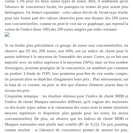
contre 1,5% pour les deux autres types de zones. Bref, il semblerait qu'en
l'absence de concurrence locale, les pratiques en termes de prix soient plus
hétérogènes. Un bémol cependant : cette valeur élevée de l'écart-type résulte
pour une bonne part des valeurs observées pour une dizaine des 209 zones
non concurrentielles, comme on peut le voir sur ce graphique, qui reprend la
valeur de l'indice (base 100) des 209 zones rangées par ordre croissant :
Si on étudie plus précisément ce groupe de zones non concurrentielles, on
observe que 93 des 209 zones, soit 44%, ont un indice de cherté pour le
panier inférieur à la moyenne de l'ensemble des zones. Certes, ça en fait une
majorité avec un indice supérieur à la moyenne (56%), mais un bon nombre
d'enseignes, pourtant protégées de la concurrence, ne semblent pas vraiment
en profiter. L'étude de l'UFC leur permettra peut-être de s'en rendre compte,
ils pourront alors se dépêcher d'augmenter leurs prix... Plus sérieusement, sur
la base de ce constat, on peut se dire que d'autres éléments jouent dans le
niveau des prix.
Cinquième remarque : les résultats obtenus pour l'indice de cherté MDD et
l'indice de cherté Marques nationales diffèrent, qu'il s'agisse des moyennes
ou des écarts types, même si le classement des zones reste le même (résultats
moyens supérieurs et dispersion plus grande pour les zones les moins
concurrentielles). De plus, on observe que les indices de cherté MDD et
Marques nationales sont plutôt mal corrélés (R² de 0,22). Un peu
puzzling
comme résultat : si l'absence de concurrence permet de monter les prix,