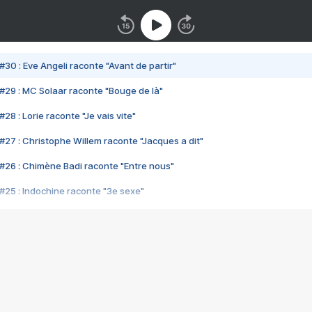
#30 : Eve Angeli raconte "Avant de partir"
#29 : MC Solaar raconte "Bouge de là"
28 : Lorie raconte "Je vais vite"
#27 : Christophe Willem raconte "Jacques a dit"
#26 : Chimène Badi raconte "Entre nous"
#25 : Indochine raconte "3e sexe"
#24 : Zaho raconte "C'est chelou"
#23 : Patrick Bruel raconte "Au café des délices"
#22 : Kyo raconte "Le chemin"
#21 : Nolwenn Leroy raconte "Cassé"