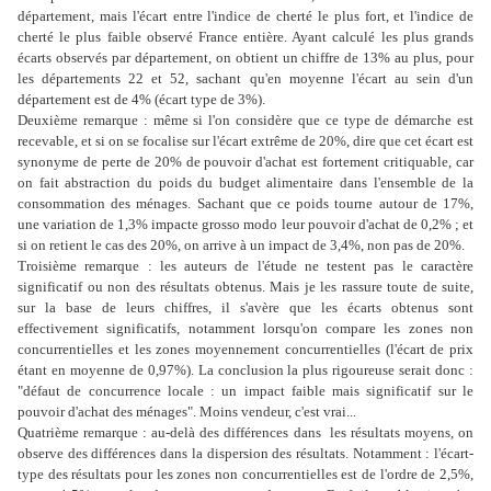
département, mais l'écart entre l'indice de cherté le plus fort, et l'indice de
cherté le plus faible observé France entière. Ayant calculé les plus grands
écarts observés par département, on obtient un chiffre de 13% au plus, pour
les départements 22 et 52, sachant qu'en moyenne l'écart au sein d'un
département est de 4% (écart type de 3%).
Deuxième remarque : même si l'on considère que ce type de démarche est
recevable, et si on se focalise sur l'écart extrême de 20%, dire que cet écart est
synonyme de perte de 20% de pouvoir d'achat est fortement critiquable, car
on fait abstraction du poids du budget alimentaire dans l'ensemble de la
consommation des ménages. Sachant que ce poids tourne autour de 17%,
une variation de 1,3% impacte grosso modo leur pouvoir d'achat de 0,2% ; et
si on retient le cas des 20%, on arrive à un impact de 3,4%, non pas de 20%.
Troisième remarque : les auteurs de l'étude ne testent pas le caractère
significatif ou non des résultats obtenus. Mais je les rassure toute de suite,
sur la base de leurs chiffres, il s'avère que les écarts obtenus sont
effectivement significatifs, notamment lorsqu'on compare les zones non
concurrentielles et les zones moyennement concurrentielles (l'écart de prix
étant en moyenne de 0,97%). La conclusion la plus rigoureuse serait donc :
"défaut de concurrence locale : un impact faible mais significatif sur le
pouvoir d'achat des ménages". Moins vendeur, c'est vrai...
Quatrième remarque : au-delà des différences dans les résultats moyens, on
observe des différences dans la dispersion des résultats. Notamment : l'écart-
type des résultats pour les zones non concurrentielles est de l'ordre de 2,5%,