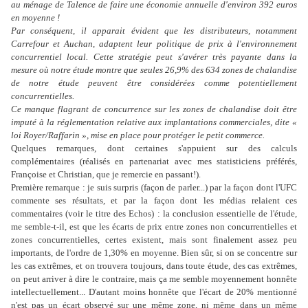
au ménage de Talence de faire une économie annuelle d'environ 392 euros
en moyenne !
Par conséquent, il apparait évident que les distributeurs, notamment
Carrefour et Auchan, adaptent leur politique de prix à l'environnement
concurrentiel local. Cette stratégie peut s'avérer très payante dans la
mesure où notre étude montre que seules 26,9% des 634 zones de chalandise
de notre étude peuvent être considérées comme potentiellement
concurrentielles.
Ce manque flagrant de concurrence sur les zones de chalandise doit être
imputé à la réglementation relative aux implantations commerciales, dite «
loi Royer/Raffarin », mise en place pour protéger le petit commerce.
Quelques remarques, dont certaines s'appuient sur des calculs
complémentaires (réalisés en partenariat avec mes statisticiens préférés,
Françoise et Christian, que je remercie en passant!).
Première remarque : je suis surpris (façon de parler...) par la façon dont l'UFC
commente ses résultats, et par la façon dont les médias relaient ces
commentaires (voir le titre des Echos) : la conclusion essentielle de l'étude,
me semble-t-il, est que les écarts de prix entre zones non concurrentielles et
zones concurrentielles, certes existent, mais sont finalement assez peu
importants, de l'ordre de 1,30% en moyenne. Bien sûr, si on se concentre sur
les cas extrêmes, et on trouvera toujours, dans toute étude, des cas extrêmes,
on peut arriver à dire le contraire, mais ça me semble moyennement honnête
intellectuellement... D'autant moins honnête que l'écart de 20% mentionné
n'est pas un écart observé sur une même zone, ni même dans un même