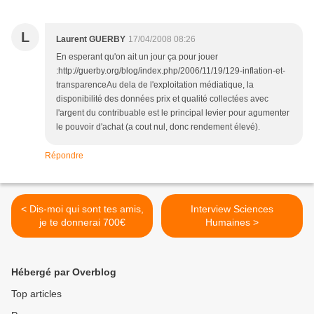
L
Laurent GUERBY
17/04/2008 08:26
En esperant qu'on ait un jour ça pour jouer
:http://guerby.org/blog/index.php/2006/11/19/129-inflation-et-
transparenceAu dela de l'exploitation médiatique, la
disponibilité des données prix et qualité collectées avec
l'argent du contribuable est le principal levier pour agumenter
le pouvoir d'achat (a cout nul, donc rendement élevé).
Répondre
< Dis-moi qui sont tes amis,
Interview Sciences
je te donnerai 700€
Humaines >
Hébergé par Overblog
Top articles