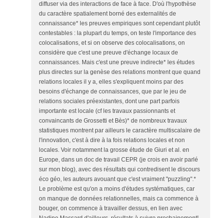
diffuser via des interactions de face à face. D'où l'hypothèse
du caractère spatialement borné des externalités de
connaissance* les preuves empiriques sont cependant plutôt
contestables : la plupart du temps, on teste l'importance des
colocalisations, et si on observe des colocalisations, on
considère que c'est une preuve d'échange locaux de
connaissances. Mais c'est une preuve indirecte* les études
plus directes sur la genèse des relations montrent que quand
relations locales il y a, elles s'expliquent moins par des
besoins d'échange de connaissances, que par le jeu de
relations sociales préexistantes, dont une part parfois
importante est locale (cf les travaux passionnants et
convaincants de Grossetti et Bès)* de nombreux travaux
statistiques montrent par ailleurs le caractère multiscalaire de
l'innovation, c'est à dire à la fois relations locales et non
locales. Voir notamment la grosse étude de Giuri et al. en
Europe, dans un doc de travail CEPR (je crois en avoir parlé
sur mon blog), avec des résultats qui contredisent le discours
éco géo, les auteurs avouant que c'est vraiment "puzzling".*
Le problème est qu'on a moins d'études systématiques, car
on manque de données relationnelles, mais ca commence à
bouger, on commence à travailler dessus, en lien avec
Nadine Massard d'ailleurs, résultats à suivre prochainement!