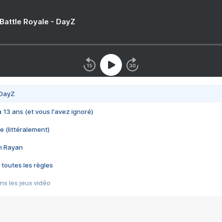
 Battle Royale - DayZ
 DayZ
 a 13 ans (et vous l'avez ignoré)
e (littéralement)
im Rayan
 toutes les règles
s les jeux vidéo
us choquant de Rockstar ? - Le scandale BULLY
e plus moche de Steam