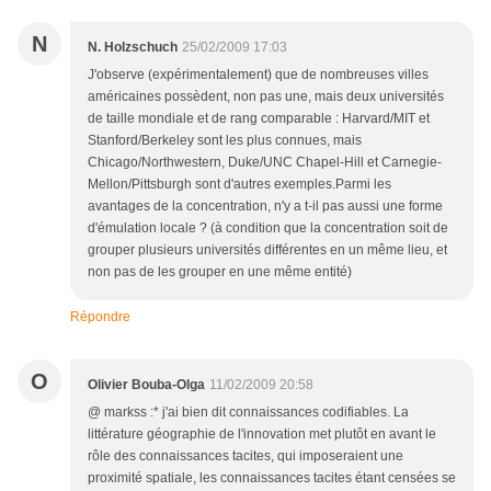
N
N. Holzschuch
25/02/2009 17:03
J'observe (expérimentalement) que de nombreuses villes
américaines possèdent, non pas une, mais deux universités
de taille mondiale et de rang comparable : Harvard/MIT et
Stanford/Berkeley sont les plus connues, mais
Chicago/Northwestern, Duke/UNC Chapel-Hill et Carnegie-
Mellon/Pittsburgh sont d'autres exemples.Parmi les
avantages de la concentration, n'y a t-il pas aussi une forme
d'émulation locale ? (à condition que la concentration soit de
grouper plusieurs universités différentes en un même lieu, et
non pas de les grouper en une même entité)
Répondre
O
Olivier Bouba-Olga
11/02/2009 20:58
@ markss :* j'ai bien dit connaissances codifiables. La
littérature géographie de l'innovation met plutôt en avant le
rôle des connaissances tacites, qui imposeraient une
proximité spatiale, les connaissances tacites étant censées se