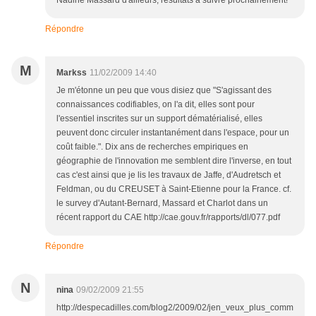
Répondre
M
Markss
11/02/2009 14:40
Je m'étonne un peu que vous disiez que "S'agissant des
connaissances codifiables, on l'a dit, elles sont pour
l'essentiel inscrites sur un support dématérialisé, elles
peuvent donc circuler instantanément dans l'espace, pour un
coût faible.". Dix ans de recherches empiriques en
géographie de l'innovation me semblent dire l'inverse, en tout
cas c'est ainsi que je lis les travaux de Jaffe, d'Audretsch et
Feldman, ou du CREUSET à Saint-Etienne pour la France. cf.
le survey d'Autant-Bernard, Massard et Charlot dans un
récent rapport du CAE http://cae.gouv.fr/rapports/dl/077.pdf
Répondre
N
nina
09/02/2009 21:55
http://despecadilles.com/blog2/2009/02/jen_veux_plus_comm