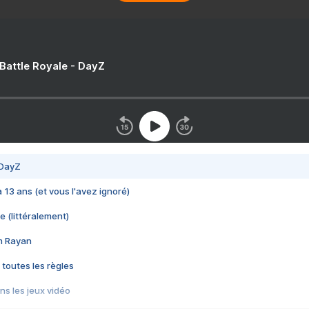
 Battle Royale - DayZ
 DayZ
 a 13 ans (et vous l'avez ignoré)
e (littéralement)
im Rayan
 toutes les règles
s les jeux vidéo