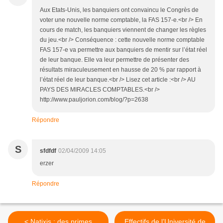
Aux Etats-Unis, les banquiers ont convaincu le Congrès de
voter une nouvelle norme comptable, la FAS 157-e.<br /> En
cours de match, les banquiers viennent de changer les règles
du jeu.<br /> Conséquence : cette nouvelle norme comptable
FAS 157-e va permettre aux banquiers de mentir sur l’état réel
de leur banque. Elle va leur permettre de présenter des
résultats miraculeusement en hausse de 20 % par rapport à
l’état réel de leur banque.<br /> Lisez cet article :<br /> AU
PAYS DES MIRACLES COMPTABLES.<br />
http://www.pauljorion.com/blog/?p=2638
Répondre
S
sfdfdf
02/04/2009 14:05
erzer
Répondre
< Natixis : des primes
Effectifs de l’Université de