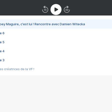
bey Maguire, c'est lui ! Rencontre avec Damien Witecka
e 6
e 5
e 4
e 3
s créatrices de la VF !
e 2
e 1
e Mektoub My Love arrive enfin ! Rencontre avec Shaïn Boumedine et Sal
i : après Toni en famille