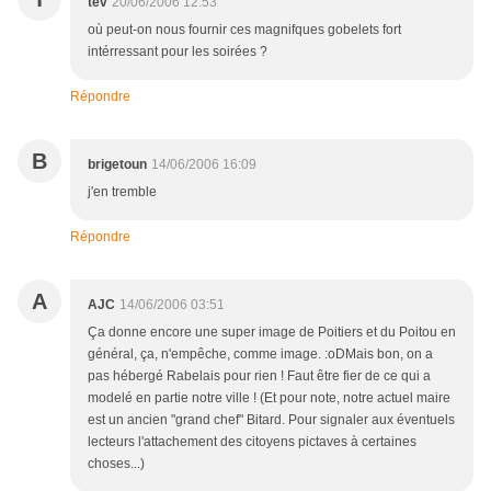
tev
20/06/2006 12:53
où peut-on nous fournir ces magnifques gobelets fort
intérressant pour les soirées ?
Répondre
B
brigetoun
14/06/2006 16:09
j'en tremble
Répondre
A
AJC
14/06/2006 03:51
Ça donne encore une super image de Poitiers et du Poitou en
général, ça, n'empêche, comme image. :oDMais bon, on a
pas hébergé Rabelais pour rien ! Faut être fier de ce qui a
modelé en partie notre ville ! (Et pour note, notre actuel maire
est un ancien "grand chef" Bitard. Pour signaler aux éventuels
lecteurs l'attachement des citoyens pictaves à certaines
choses...)