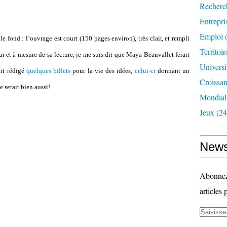
Recherc
Entrepri
Emploi
(
le fond : l’ouvrage est court (150 pages environ), très clair, et rempli
Territoir
r et à mesure de sa lecture, je me suis dit que Maya Beauvallet ferait
Universi
ait rédigé
quelques billets
pour la vie des idées,
celui-ci
donnant un
Croissa
 serait bien aussi!
Mondiali
Jeux
(24
News
Abonnez-
articles 