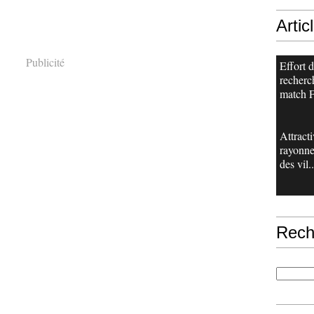
Artic
Publicité
Effort 
recherch
match F
Attracti
rayonn
des vil..
Rech