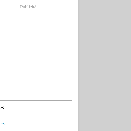
Publicité
s
ers