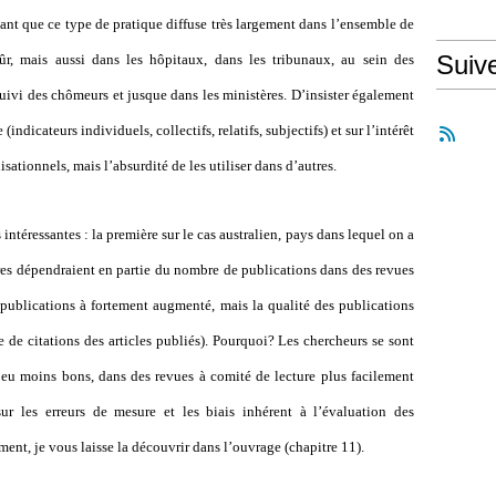
ant que ce type de pratique diffuse très largement dans l’ensemble de
Suiv
sûr, mais aussi dans les hôpitaux, dans les tribunaux, au sein des
uivi des chômeurs et jusque dans les ministères. D’insister également
indicateurs individuels, collectifs, relatifs, subjectifs) et sur l’intérêt
sationnels, mais l’absurdité de les utiliser dans d’autres.
intéressantes : la première sur le cas australien, pays dans lequel on a
res dépendraient en partie du nombre de publications dans des revues
 publications à fortement augmenté, mais la qualité des publications
 de citations des articles publiés). Pourquoi? Les chercheurs se sont
peu moins bons, dans des revues à comité de lecture plus facilement
r les erreurs de mesure et les biais inhérent à l’évaluation des
nt, je vous laisse la découvrir dans l’ouvrage (chapitre 11).