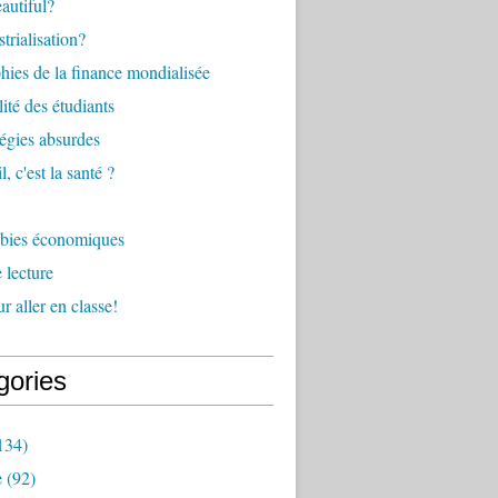
eautiful?
trialisation?
ies de la finance mondialisée
ité des étudiants
tégies absurdes
l, c'est la santé ?
bies économiques
 lecture
r aller en classe!
gories
134)
e
(92)