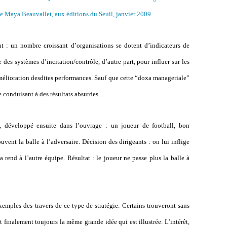
de Maya Beauvallet, aux éditions du Seuil, janvier 2009
.
nt : un nombre croissant d’organisations se dotent d’indicateurs de
des systèmes d’incitation/contrôle, d’autre part, pour influer sur les
amélioration desdites performances. Sauf que cette “doxa manageriale”
e conduisant à des résultats absurdes…
, développé ensuite dans l’ouvrage :
un joueur de football, bon
uvent la balle à l’adversaire. Décision des dirigeants : on lui inflige
a rend à l’autre équipe. Résultat : le joueur ne passe plus la balle à
xemples des travers de ce type de stratégie.
Certains trouveront sans
t finalement toujours la même grande idée qui est illustrée. L’intérêt,