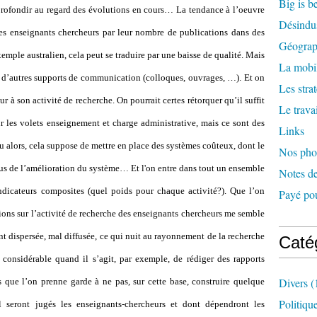
Big is b
approfondir au regard des évolutions en cours… La tendance à l’oeuvre
Désindus
es enseignants chercheurs par leur nombre de publications dans des
Géograph
xemple australien, cela peut se traduire par une baisse de qualité. Mais
La mobil
 d’autres supports de communication (colloques, ouvrages, …). Et on
Les stra
ur à son activité de recherche. On pourrait certes rétorquer qu’il suffit
Le travai
r les volets enseignement et charge administrative, mais ce sont des
Links
Ou alors, cela suppose de mettre en place des systèmes coûteux, dont le
Nos pho
us de l’amélioration du système… Et l'on entre dans tout un ensemble
Notes de
indicateurs composites (quel poids pour chaque activité?). Que l’on
Payé pou
tions sur l’activité de recherche des enseignants chercheurs me semble
t dispersée, mal diffusée, ce qui nuit au rayonnement de la recherche
Caté
considérable quand il s’agit, par exemple, de rédiger des rapports
Divers
(
s que l’on prenne garde à ne pas, sur cette base, construire quelque
Politiqu
 seront jugés les enseignants-chercheurs et dont dépendront les