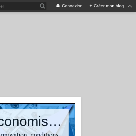
Connexion
+
Créer mon blog
Olivier Bouba-Olga : Blog d'un économiste qui suit et commente l'actualité
 innovation, conditions