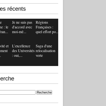
les récents
de
Je ne suis pas
Régions
e : le
d'accord avec
Françaises :
ran...
moi-mê...
quel effort po...
vité et
L’excellence
Saga d'une
ement
des Universités
relocalisation
.
: oui,...
verte
erche