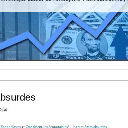
absurdes
-Olga
 Econoclastes
et
Que disent les économistes?
:
les stratégies absurdes