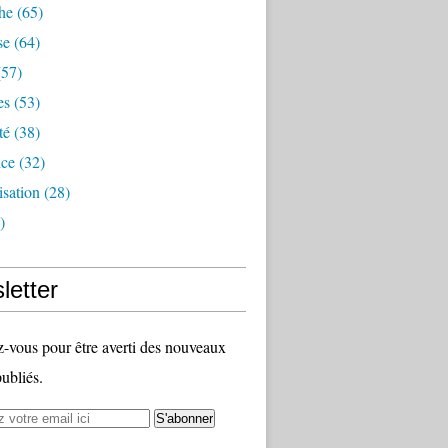
he
(65)
se
(64)
57)
es
(53)
té
(38)
nce
(32)
sation
(28)
)
letter
vous pour être averti des nouveaux
publiés.