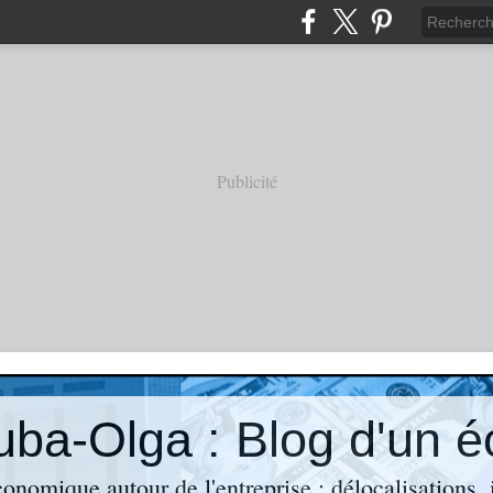
Publicité
économique autour de l'entreprise : délocalisations,