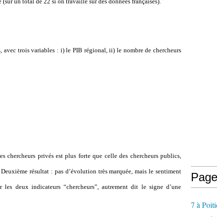
(sur un total de 22 si on travaille sur des données françaises).
avec trois variables : i) le PIB régional, ii) le nombre de chercheurs
des chercheurs privés est plus forte que celle des chercheurs publics,
Deuxième résultat : pas d’évolution très marquée, mais le sentiment
Page
r les deux indicateurs “chercheurs”, autrement dit le signe d’une
7 à Poiti