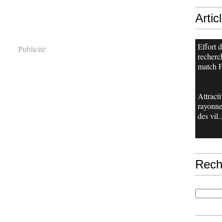
Artic
Effort 
Publicité
recherch
match F
Attracti
rayonn
des vil..
Rech