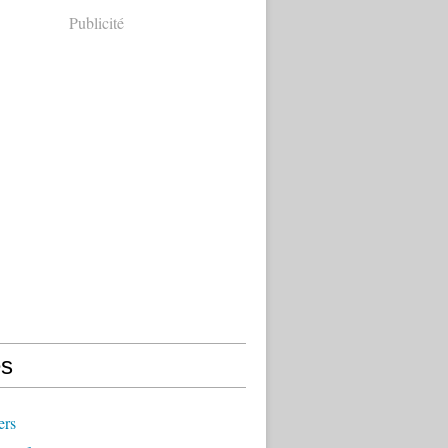
Publicité
s
ers