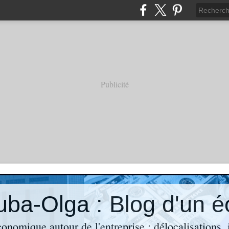
Publicité
économique autour de l'entreprise : délocalisations,