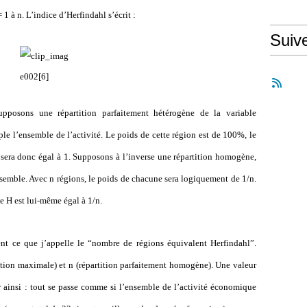
 1 à n. L’indice d’Herfindahl s’écrit :
Suiv
upposons une répartition parfaitement hétérogène de la variable
le l’ensemble de l’activité. Le poids de cette région est de 100%, le
H sera donc égal à 1. Supposons à l’inverse une répartition homogène,
emble. Avec n régions, le poids de chacune sera logiquement de 1/n.
ce H est lui-même égal à 1/n.
ent ce que j’appelle le “nombre de régions équivalent Herfindahl”.
ation maximale) et n (répartition parfaitement homogène). Une valeur
er ainsi : tout se passe comme si l’ensemble de l’activité économique