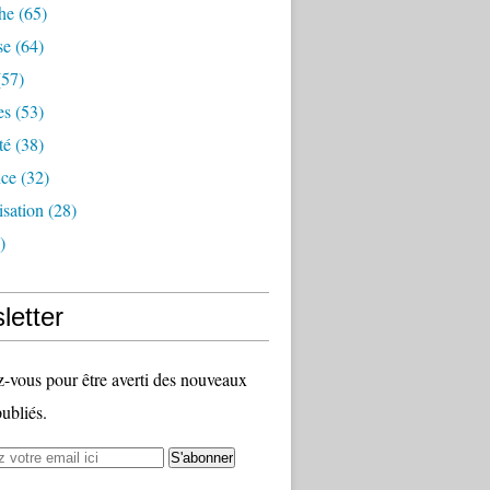
he
(65)
se
(64)
57)
es
(53)
té
(38)
nce
(32)
sation
(28)
)
letter
vous pour être averti des nouveaux
publiés.