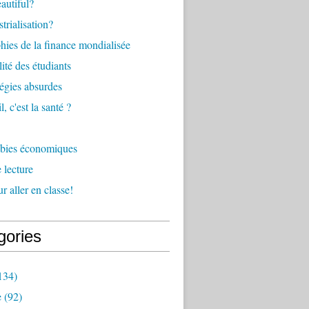
eautiful?
trialisation?
ies de la finance mondialisée
ité des étudiants
tégies absurdes
l, c'est la santé ?
bies économiques
 lecture
r aller en classe!
gories
134)
e
(92)