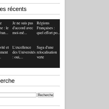
les récents
de
Je ne suis pas
Régions
e : le
d'accord avec
Françaises :
ran...
moi-mê...
quel effort po...
vité et
L’excellence
Saga d'une
ement
des Universités
relocalisation
.
: oui,...
verte
erche