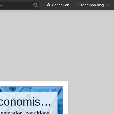
Connexion
+
Créer mon blog
Olivier Bouba-Olga : Blog d'un économiste qui suit et commente l'actualité
 innovation, conditions