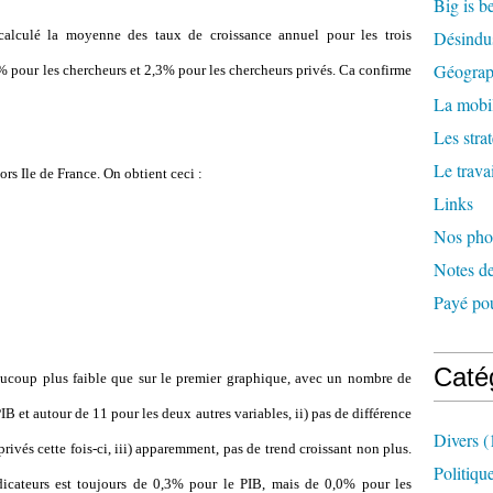
Big is b
 calculé la moyenne des taux de croissance annuel pour les trois
Désindus
Géograph
% pour les chercheurs et 2,3% pour les chercheurs privés. Ca confirme
La mobil
Les stra
Le travai
ors Ile de France. On obtient ceci :
Links
Nos pho
Notes de
Payé pou
Caté
eaucoup plus faible que sur le premier graphique, avec un nombre de
B et autour de 11 pour les deux autres variables, ii) pas de différence
Divers
(
rivés cette fois-ci, iii) apparemment, pas de trend croissant non plus.
Politiqu
icateurs est toujours de 0,3% pour le PIB, mais de 0,0% pour les