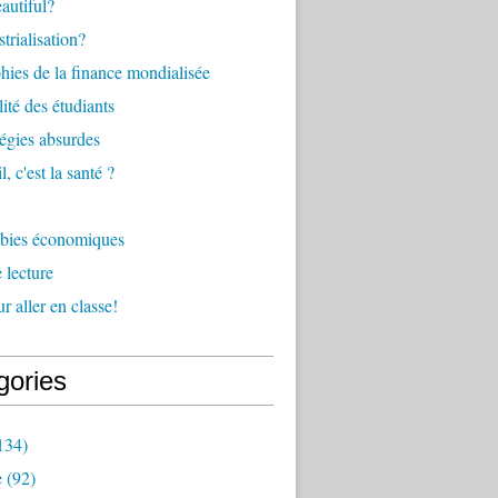
eautiful?
trialisation?
ies de la finance mondialisée
ité des étudiants
tégies absurdes
l, c'est la santé ?
bies économiques
 lecture
r aller en classe!
gories
134)
e
(92)