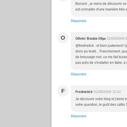
Bonsoir , je viens de découvrir ce
est connaitre d'une maniére trés s
Répondre
O
Olivier Bouba-Olga
02/09/2006 
@frednetick : et bien justement ! j
donc pu testé... Franchement, qua
de breuvage noir, ca me fait bizarr
pas près de s'installer en Italie, à
Répondre
F
Frednetick
01/09/2006 10:42
Je découvre votre blog et j'aime 
votre question, le goût des cafés S
Répondre