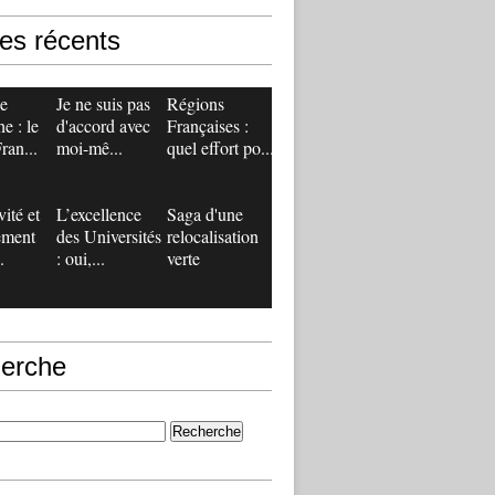
les récents
de
Je ne suis pas
Régions
e : le
d'accord avec
Françaises :
ran...
moi-mê...
quel effort po...
vité et
L’excellence
Saga d'une
ement
des Universités
relocalisation
.
: oui,...
verte
erche