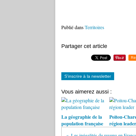
Publié dans
Territoires
Partager cet article
Re
S'inscrire à la newsletter
Vous aimerez aussi :
La géographie de la
Poitou-Chare
population française
région leade
Les inégalités de revenu en Fran