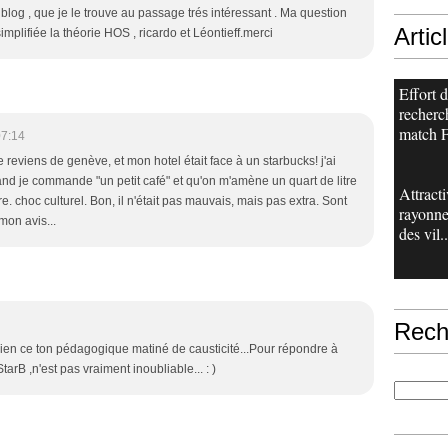
 blog , que je le trouve au passage trés intéressant . Ma question
Artic
implifiée la théorie HOS , ricardo et Léontieff.merci
Effort 
recherch
match F
07:14
e reviens de genève, et mon hotel était face à un starbucks! j'ai
nd je commande "un petit café" et qu'on m'amène un quart de litre
Attracti
e. choc culturel. Bon, il n'était pas mauvais, mais pas extra. Sont
rayonn
 mon avis...
des vil..
Rech
bien ce ton pédagogique matiné de causticité...Pour répondre à
tarB ,n'est pas vraiment inoubliable... : )