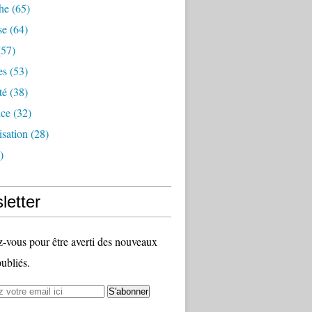
he
(65)
se
(64)
57)
es
(53)
té
(38)
nce
(32)
sation
(28)
)
letter
vous pour être averti des nouveaux
publiés.