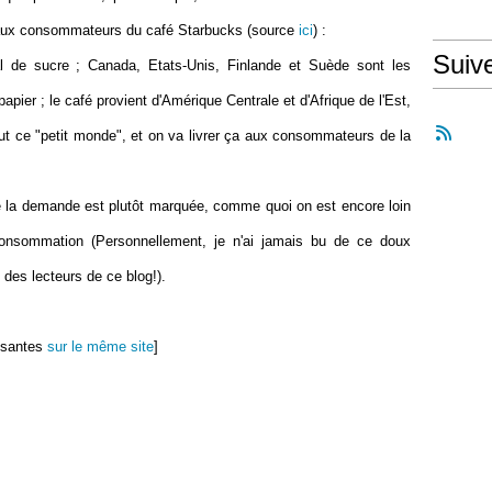
er aux consommateurs du café Starbucks (source
ici
) :
Suiv
al de sucre ; Canada, Etats-Unis, Finlande et Suède sont les
apier ; le café provient d'Amérique Centrale et d'Afrique de l'Est,
tout ce "petit monde", et on va livrer ça aux consommateurs de la
de la demande est plutôt marquée, comme quoi on est encore loin
consommation (Personnellement, je n'ai jamais bu de ce doux
" des lecteurs de ce blog!).
essantes
sur le même site
]