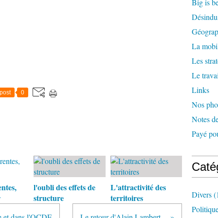
Big is b
Désindus
Géograph
La mobil
Les stra
Le travai
Links
post
0
Nos pho
Notes de
Payé pou
Caté
ntes,
l'oubli des effets de
L'attractivité des
Divers
(
r
structure
territoires
Politiqu
ce et dans l'OCDE
Le retour d'Alain Lambert...