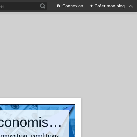
Connexion
+
Créer mon blog
Olivier Bouba-Olga : Blog d'un économiste qui suit et commente l'actualité
 innovation, conditions