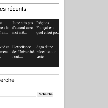
les récents
de
Je ne suis pas
Régions
e : le
d'accord avec
Françaises :
ran...
moi-mê...
quel effort po...
vité et
L’excellence
Saga d'une
ement
des Universités
relocalisation
.
: oui,...
verte
erche