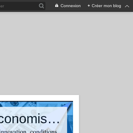
Connexion
+
Créer mon blog
Olivier Bouba-Olga : Blog d'un économiste qui suit et commente l'actualité
 innovation, conditions