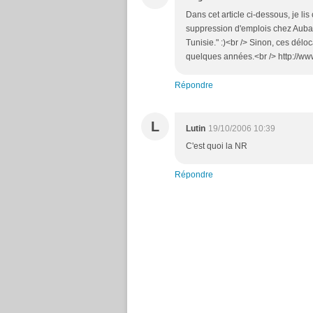
Dans cet article ci-dessous, je li
suppression d'emplois chez Aubad
Tunisie." :)<br /> Sinon, ces déloca
quelques années.<br /> http://ww
Répondre
L
Lutin
19/10/2006 10:39
C'est quoi la NR
Répondre