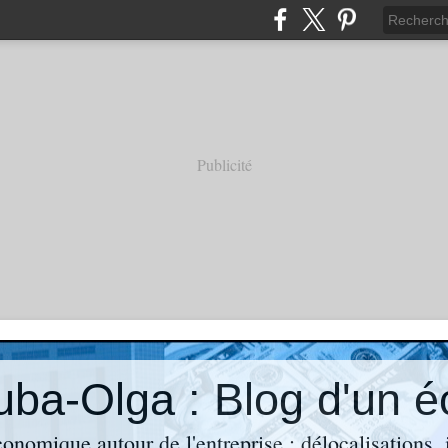
Publicité
économique autour de l'entreprise : délocalisations,