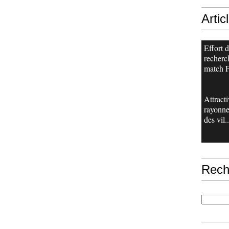
Artic
Effort 
recherch
match F
Attracti
rayonn
des vil..
Rech