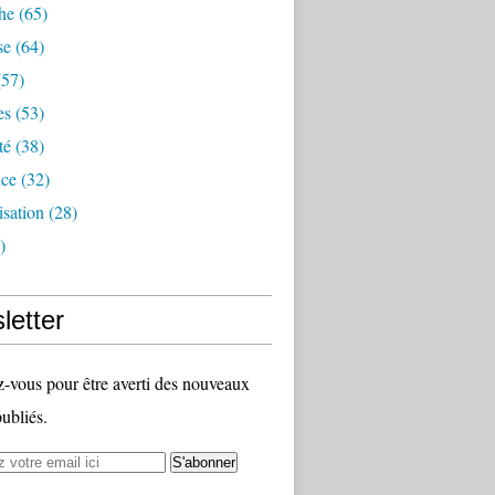
he
(65)
se
(64)
57)
es
(53)
té
(38)
nce
(32)
sation
(28)
)
letter
vous pour être averti des nouveaux
publiés.