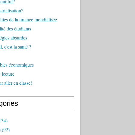
eautiful?
trialisation?
ies de la finance mondialisée
ité des étudiants
tégies absurdes
l, c'est la santé ?
bies économiques
 lecture
r aller en classe!
gories
134)
e
(92)