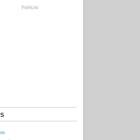
Publicité
s
ers