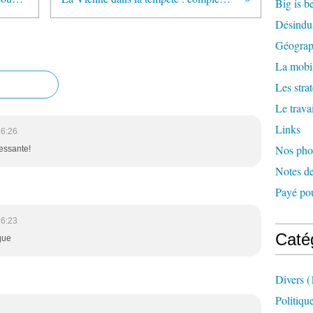
Big is b
Désindus
Géograph
La mobil
Les stra
Le travai
Links
16:26
Nos pho
ressante!
Notes de
Payé pou
16:23
Caté
que
Divers
(
Politiqu