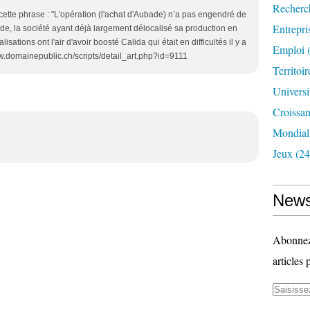
Recherc
s cette phrase : "L'opération (l'achat d'Aubade) n’a pas engendré de
Entrepri
e, la société ayant déjà largement délocalisé sa production en
lisations ont l'air d'avoir boosté Calida qui était en difficultés il y a
Emploi
(
w.domainepublic.ch/scripts/detail_art.php?id=9111
Territoir
Universi
Croissa
Mondiali
Jeux
(24
News
Abonnez-
articles 