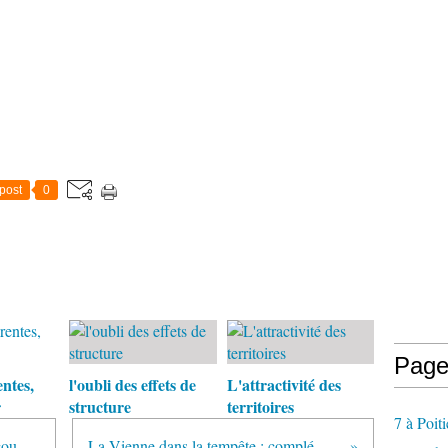
post
0
Page
ntes,
l'oubli des effets de
L'attractivité des
r
structure
territoires
7 à Poiti
Délocalisations : les actionnaires coupables?
La Vienne dans la tempête : complément #1