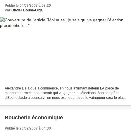
Publié le 04/03/2007 à 08:20
Par
Olivier Bouba-Olga
Alexandre Delaigue a commencé, en nous affirmant détenir LA pièce de
monnaie permettant de savoir qui va gagner les élections. Son compère
d'Econoclaste a poursuivi, en nous expliquant que le vainqueur sera le plus
beau candidat. En fait, ils se trompent...
Boucherie économique
Publié le 23/02/2007 à 04:30