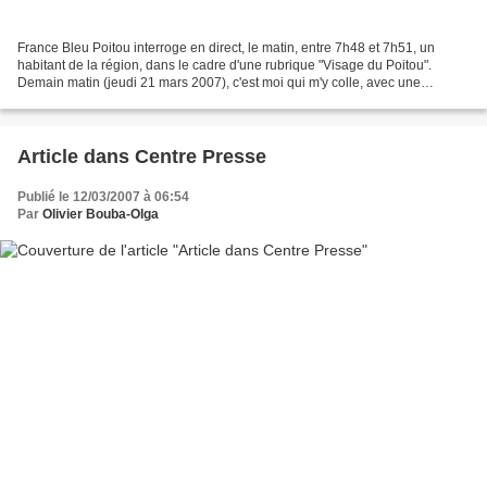
France Bleu Poitou interroge en direct, le matin, entre 7h48 et 7h51, un
habitant de la région, dans le cadre d'une rubrique "Visage du Poitou".
Demain matin (jeudi 21 mars 2007), c'est moi qui m'y colle, avec une
interview consacrée à mon blog et à mes...
Article dans Centre Presse
Publié le 12/03/2007 à 06:54
Par
Olivier Bouba-Olga