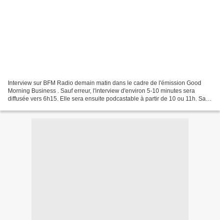
Interview sur BFM Radio demain matin dans le cadre de l'émission Good
Morning Business . Sauf erreur, l'interview d'environ 5-10 minutes sera
diffusée vers 6h15. Elle sera ensuite podcastable à partir de 10 ou 11h. Sans
surprise, c'est sur le thème des...