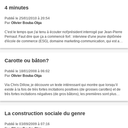
4 minutes
Publié le 25/01/2010 à 20:54
Par
Olivier Bouba-Olga
C'est le temps que j'ai tenu à écouter not'président interrogé par Jean-Pierre
Pernaut. Faut dire que ça a commencé fort : interview d'une jeune diplômée
d'école de commerce (ESG), domaine marketing-communication, qui est au
chômage. Elle explique que...
Carotte ou bâton?
Publié le 18/01/2008 à 06:02
Par
Olivier Bouba-Olga
Via Chris Dillow, je découvre un texte intéressant qui montre que lorsqu’il
existe à la fois de très fortes incitations positives (de grosses carottes) et de
très fortes incitations négatives (de gros bâtons), les premières sont plus
efficaces que les...
La construction sociale du genre
Publié le 03/09/2009 à 07:16