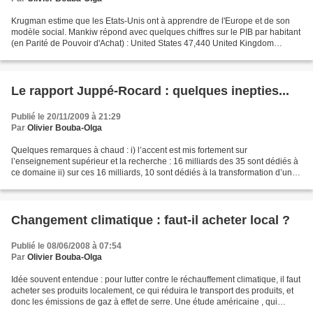
Krugman estime que les Etats-Unis ont à apprendre de l'Europe et de son
modèle social. Mankiw répond avec quelques chiffres sur le PIB par habitant
(en Parité de Pouvoir d'Achat) : United States 47,440 United Kingdom
36,358 Germany 35,539 France 34,205...
Le rapport Juppé-Rocard : quelques inepties...
Publié le 20/11/2009 à 21:29
Par
Olivier Bouba-Olga
Quelques remarques à chaud : i) l’accent est mis fortement sur
l’enseignement supérieur et la recherche : 16 milliards des 35 sont dédiés à
ce domaine ii) sur ces 16 milliards, 10 sont dédiés à la transformation d’un
nombre limité (5 à 10) de groupements...
Changement climatique : faut-il acheter local ?
Publié le 08/06/2008 à 07:54
Par
Olivier Bouba-Olga
Idée souvent entendue : pour lutter contre le réchauffement climatique, il faut
acheter ses produits localement, ce qui réduira le transport des produits, et
donc les émissions de gaz à effet de serre. Une étude américaine , qui