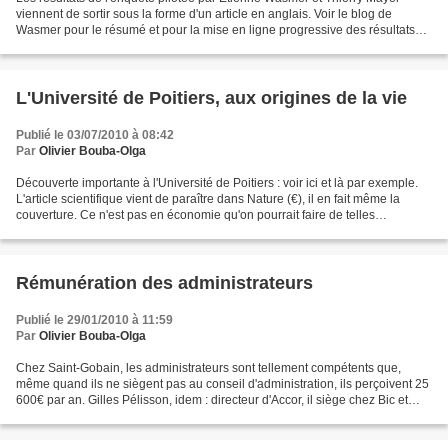
viennent de sortir sous la forme d'un article en anglais. Voir le blog de
Wasmer pour le résumé et pour la mise en ligne progressive des résultats
ainsi que des données de base (à...
L'Université de Poitiers, aux origines de la vie
Publié le 03/07/2010 à 08:42
Par
Olivier Bouba-Olga
Découverte importante à l'Université de Poitiers : voir ici et là par exemple.
L'article scientifique vient de paraître dans Nature (€), il en fait même la
couverture. Ce n'est pas en économie qu'on pourrait faire de telles
découvertes... Quoique : mon...
Rémunération des administrateurs
Publié le 29/01/2010 à 11:59
Par
Olivier Bouba-Olga
Chez Saint-Gobain, les administrateurs sont tellement compétents que,
même quand ils ne siègent pas au conseil d'administration, ils perçoivent 25
600€ par an. Gilles Pélisson, idem : directeur d'Accor, il siège chez Bic et
TF1, perçoit 53 500€ l'année...