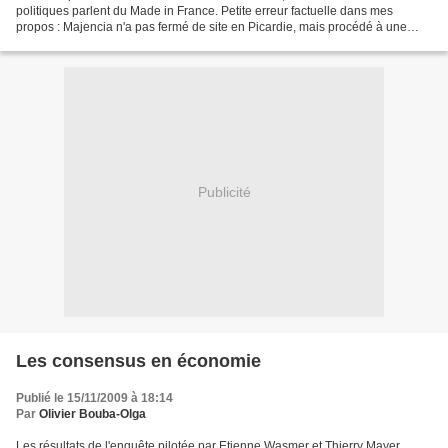
politiques parlent du Made in France. Petite erreur factuelle dans mes
propos : Majencia n'a pas fermé de site en Picardie, mais procédé à une
réorganisation au sein de ses établissements....
Publicité
Les consensus en économie
Publié le 15/11/2009 à 18:14
Par
Olivier Bouba-Olga
Les résultats de l'enquête pilotée par Etienne Wasmer et Thierry Mayer