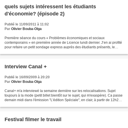
quels sujets intéressent les étudiants
d'économie? (épisode 2)
Publié le 11/09/2011 à 11:02
Par
Olivier Bouba-Olga
Première séance du cours « Problèmes économiques et sociaux
contemporains » en première année de Licence lundi dernier. J’en ai profité
pour refaire un petit sondage express auprès des étudiants présents, le
même que l’an passé, où je leur demandais de...
Interview Canal +
Publié le 16/09/2009 à 20:20
Par
Olivier Bouba-Olga
Canal+ m'a interviewé la semaine dernière sur les relocalisations. Sujet
toujours à la mode (petit billet bientôt sur le sujet, qui m'exaspère). Ca passe
demain midi dans l'émission "L'édition Spéciale", en clair, à partir de 12h20,
visible ici après...
Festival filmer le travail