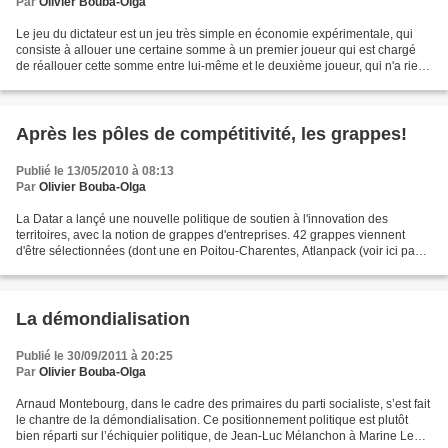
Par
Olivier Bouba-Olga
Le jeu du dictateur est un jeu très simple en économie expérimentale, qui
consiste à allouer une certaine somme à un premier joueur qui est chargé
de réallouer cette somme entre lui-même et le deuxième joueur, qui n'a rien
d'autre à faire que de récupérer...
Après les pôles de compétitivité, les grappes!
Publié le 13/05/2010 à 08:13
Par
Olivier Bouba-Olga
La Datar a lançé une nouvelle politique de soutien à l'innovation des
territoires, avec la notion de grappes d'entreprises. 42 grappes viennent
d'être sélectionnées (dont une en Poitou-Charentes, Atlanpack (voir ici page
16 pour un descriptif). Qu'est-ce...
La démondialisation
Publié le 30/09/2011 à 20:25
Par
Olivier Bouba-Olga
Arnaud Montebourg, dans le cadre des primaires du parti socialiste, s’est fait
le chantre de la démondialisation. Ce positionnement politique est plutôt
bien réparti sur l’échiquier politique, de Jean-Luc Mélanchon à Marine Le