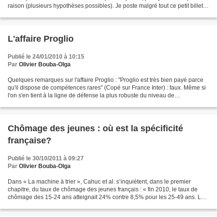
raison (plusieurs hypothèses possibles). Je poste malgré tout ce petit billet
avec quelques éléments mobilisés...
L'affaire Proglio
Publié le 24/01/2010 à 10:15
Par
Olivier Bouba-Olga
Quelques remarques sur l'affaire Proglio : "Proglio est très bien payé parce
qu'il dispose de compétences rares" (Copé sur France Inter) : faux. Même si
l'on s'en tient à la ligne de défense la plus robuste du niveau de
rémunération des dirigeants, développée...
Chômage des jeunes : où est la spécificité
française?
Publié le 30/10/2011 à 09:27
Par
Olivier Bouba-Olga
Dans « La machine à trier », Cahuc et al. s’inquiètent, dans le premier
chapitre, du taux de chômage des jeunes français : « fin 2010, le taux de
chômage des 15-24 ans atteignait 24% contre 8,5% pour les 25-49 ans. Le
rapport est donc d’un à trois. (…)...