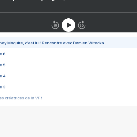
bey Maguire, c'est lui ! Rencontre avec Damien Witecka
e 6
e 5
e 4
e 3
s créatrices de la VF !
e 2
e 1
e Mektoub My Love arrive enfin ! Rencontre avec Shaïn Boumedine et Sal