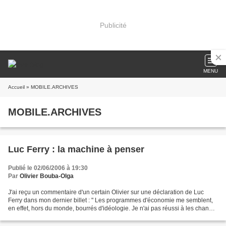
Publicité
MENU
Accueil
» MOBILE.ARCHIVES
MOBILE.ARCHIVES
Luc Ferry : la machine à penser
Publié le 02/06/2006 à 19:30
Par
Olivier Bouba-Olga
J'ai reçu un commentaire d'un certain Olivier sur une déclaration de Luc
Ferry dans mon dernier billet : " Les programmes d'économie me semblent,
en effet, hors du monde, bourrés d'idéologie. Je n'ai pas réussi à les changer
autant que je l'aurais voulu,...