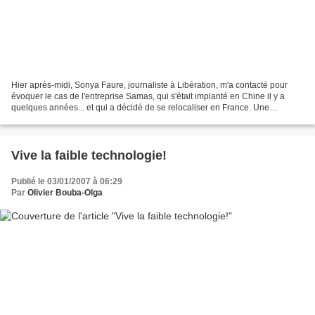
Hier après-midi, Sonya Faure, journaliste à Libération, m'a contacté pour
évoquer le cas de l'entreprise Samas, qui s'était implanté en Chine il y a
quelques années... et qui a décidé de se relocaliser en France. Une
délocalisation de la Chine vers la...
Vive la faible technologie!
Publié le 03/01/2007 à 06:29
Par
Olivier Bouba-Olga