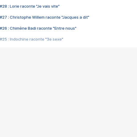
28 : Lorie raconte "Je vais vite"
#27 : Christophe Willem raconte "Jacques a dit"
#26 : Chimène Badi raconte "Entre nous"
#25 : Indochine raconte "3e sexe"
#24 : Zaho raconte "C'est chelou"
#23 : Patrick Bruel raconte "Au café des délices"
#22 : Kyo raconte "Le chemin"
#21 : Nolwenn Leroy raconte "Cassé"
#20 : Patrick Hernandez raconte "Born to be alive"
#19 : Lorie raconte "Près de moi"
#18 : Michael Jones raconte "A nos actes manqués" (avec Jean-Jacque
#17 : Khaled raconte "Aïcha"