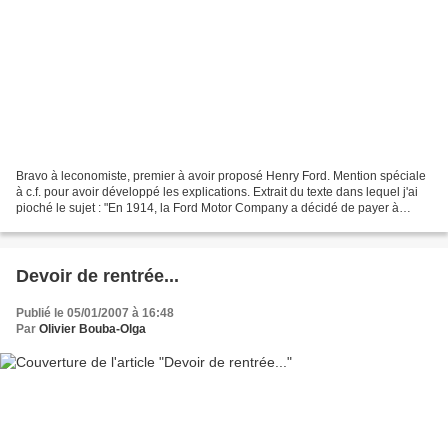
Bravo à leconomiste, premier à avoir proposé Henry Ford. Mention spéciale
à c.f. pour avoir développé les explications. Extrait du texte dans lequel j'ai
pioché le sujet : "En 1914, la Ford Motor Company a décidé de payer à
l’avenir ses travailleurs $5...
Devoir de rentrée...
Publié le 05/01/2007 à 16:48
Par
Olivier Bouba-Olga