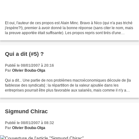
Et oui, l'auteur de ces propos est Alain Minc. Bravo à Nico (qui n'a pas triché
j'espère?!), premier à avoir donné la bonne réponse (sans citer le nom, mais
la preuve apportée était suffisante). Les propos repris sont tirés d'une
interview d ans les Echos...
Qui a dit (#5) ?
Publié le 08/01/2007 à 20:16
Par
Olivier Bouba-Olga
Qui a dit... Une partie de nos problèmes macroéconomiques découle de [la
faiblesse des syndicats] : la répartition de la valeur ajoutée dans les
entreprises pourrait être plus favorable aux salariés, mais comme il n'y a
plus de dialectique sociale, il...
Sigmund Chirac
Publié le 08/01/2007 à 08:32
Par
Olivier Bouba-Olga