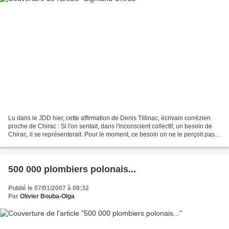
Lu dans le JDD hier, cette affirmation de Denis Tillinac, écrivain corrézien
proche de Chirac : Si l'on sentait, dans l'inconscient collectif, un besoin de
Chirac, il se représenterait. Pour le moment, ce besoin on ne le perçoit pas.
Mais cela pourrait...
500 000 plombiers polonais...
Publié le 07/01/2007 à 08:32
Par
Olivier Bouba-Olga