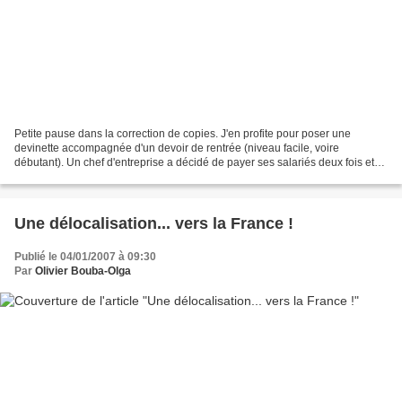
Petite pause dans la correction de copies. J'en profite pour poser une
devinette accompagnée d'un devoir de rentrée (niveau facile, voire
débutant). Un chef d'entreprise a décidé de payer ses salariés deux fois et
demi le salaire moyen en vigueur à l'époque....
Une délocalisation... vers la France !
Publié le 04/01/2007 à 09:30
Par
Olivier Bouba-Olga