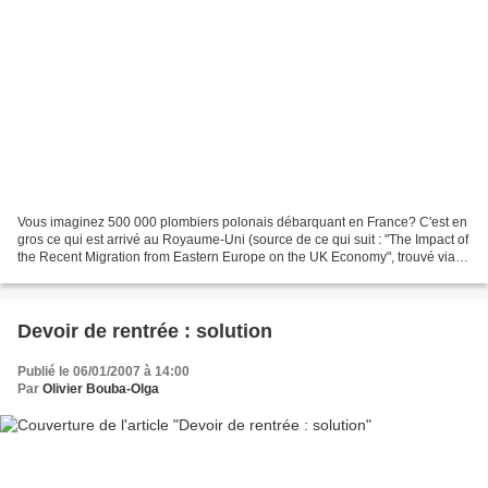
Vous imaginez 500 000 plombiers polonais débarquant en France? C'est en
gros ce qui est arrivé au Royaume-Uni (source de ce qui suit : "The Impact of
the Recent Migration from Eastern Europe on the UK Economy", trouvé via
New Economist). ... Depuis 2000,...
Devoir de rentrée : solution
Publié le 06/01/2007 à 14:00
Par
Olivier Bouba-Olga