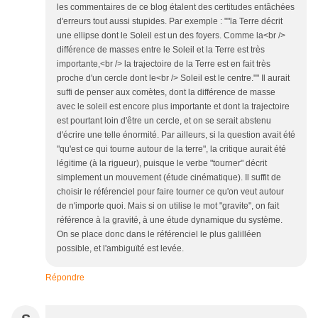
les commentaires de ce blog étalent des certitudes entâchées
d'erreurs tout aussi stupides. Par exemple : ""la Terre décrit
une ellipse dont le Soleil est un des foyers. Comme la<br />
différence de masses entre le Soleil et la Terre est très
importante,<br /> la trajectoire de la Terre est en fait très
proche d'un cercle dont le<br /> Soleil est le centre."" Il aurait
suffi de penser aux comètes, dont la différence de masse
avec le soleil est encore plus importante et dont la trajectoire
est pourtant loin d'être un cercle, et on se serait abstenu
d'écrire une telle énormité. Par ailleurs, si la question avait été
"qu'est ce qui tourne autour de la terre", la critique aurait été
légitime (à la rigueur), puisque le verbe "tourner" décrit
simplement un mouvement (étude cinématique). Il suffit de
choisir le référenciel pour faire tourner ce qu'on veut autour
de n'importe quoi. Mais si on utilise le mot "gravite", on fait
référence à la gravité, à une étude dynamique du système.
On se place donc dans le référenciel le plus galilléen
possible, et l'ambiguïté est levée.
Répondre