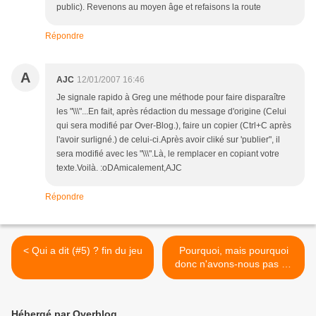
public). Revenons au moyen âge et refaisons la route
Répondre
A
AJC
12/01/2007 16:46
Je signale rapido à Greg une méthode pour faire disparaître
les "\\\"...En fait, après rédaction du message d'origine (Celui
qui sera modifié par Over-Blog.), faire un copier (Ctrl+C après
l'avoir surligné.) de celui-ci.Après avoir cliké sur 'publier", il
sera modifié avec les "\\\".Là, le remplacer en copiant votre
texte.Voilà. :oDAmicalement,AJC
Répondre
< Qui a dit (#5) ? fin du jeu
Pourquoi, mais pourquoi
donc n'avons-nous pas de
meilleurs journalistes? >
Hébergé par Overblog