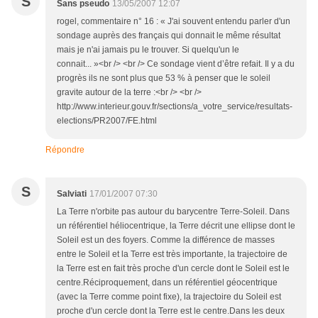
S
Sans pseudo
13/05/2007 12:07
rogel, commentaire n° 16 : « J'ai souvent entendu parler d'un
sondage auprès des français qui donnait le même résultat
mais je n'ai jamais pu le trouver. Si quelqu'un le
connait... »<br /> <br /> Ce sondage vient d’être refait. Il y a du
progrès ils ne sont plus que 53 % à penser que le soleil
gravite autour de la terre :<br /> <br />
http://www.interieur.gouv.fr/sections/a_votre_service/resultats-
elections/PR2007/FE.html
Répondre
S
Salviati
17/01/2007 07:30
La Terre n'orbite pas autour du barycentre Terre-Soleil. Dans
un référentiel héliocentrique, la Terre décrit une ellipse dont le
Soleil est un des foyers. Comme la différence de masses
entre le Soleil et la Terre est très importante, la trajectoire de
la Terre est en fait très proche d'un cercle dont le Soleil est le
centre.Réciproquement, dans un référentiel géocentrique
(avec la Terre comme point fixe), la trajectoire du Soleil est
proche d'un cercle dont la Terre est le centre.Dans les deux