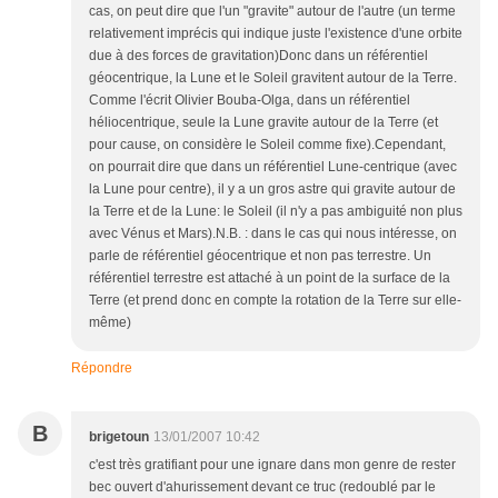
cas, on peut dire que l'un "gravite" autour de l'autre (un terme
relativement imprécis qui indique juste l'existence d'une orbite
due à des forces de gravitation)Donc dans un référentiel
géocentrique, la Lune et le Soleil gravitent autour de la Terre.
Comme l'écrit Olivier Bouba-Olga, dans un référentiel
héliocentrique, seule la Lune gravite autour de la Terre (et
pour cause, on considère le Soleil comme fixe).Cependant,
on pourrait dire que dans un référentiel Lune-centrique (avec
la Lune pour centre), il y a un gros astre qui gravite autour de
la Terre et de la Lune: le Soleil (il n'y a pas ambiguité non plus
avec Vénus et Mars).N.B. : dans le cas qui nous intéresse, on
parle de référentiel géocentrique et non pas terrestre. Un
référentiel terrestre est attaché à un point de la surface de la
Terre (et prend donc en compte la rotation de la Terre sur elle-
même)
Répondre
B
brigetoun
13/01/2007 10:42
c'est très gratifiant pour une ignare dans mon genre de rester
bec ouvert d'ahurissement devant ce truc (redoublé par le