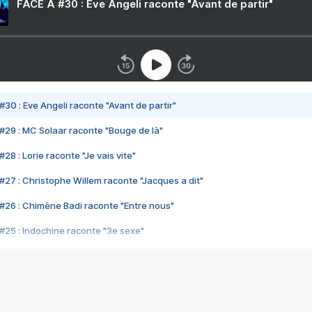
FACE A #30 : Eve Angeli raconte "Avant de partir"
#30 : Eve Angeli raconte "Avant de partir"
#29 : MC Solaar raconte "Bouge de là"
28 : Lorie raconte "Je vais vite"
#27 : Christophe Willem raconte "Jacques a dit"
#26 : Chimène Badi raconte "Entre nous"
#25 : Indochine raconte "3e sexe"
#24 : Zaho raconte "C'est chelou"
#23 : Patrick Bruel raconte "Au café des délices"
#22 : Kyo raconte "Le chemin"