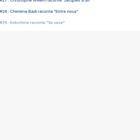
#27 : Christophe Willem raconte "Jacques a dit"
#26 : Chimène Badi raconte "Entre nous"
#25 : Indochine raconte "3e sexe"
#24 : Zaho raconte "C'est chelou"
#23 : Patrick Bruel raconte "Au café des délices"
#22 : Kyo raconte "Le chemin"
#21 : Nolwenn Leroy raconte "Cassé"
#20 : Patrick Hernandez raconte "Born to be alive"
#19 : Lorie raconte "Près de moi"
#18 : Michael Jones raconte "A nos actes manqués" (avec Jean-Jacque
#17 : Khaled raconte "Aïcha"
#16 : Corneille raconte "Parce qu'on vient de loin"
#15 : Indochine raconte "L'aventurier"