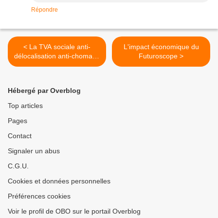
Répondre
< La TVA sociale anti-
L'impact économique du
délocalisation anti-chomage
Futuroscope >
non inflationniste qui va
faire payer les méchants
étrangers
Hébergé par Overblog
Top articles
Pages
Contact
Signaler un abus
C.G.U.
Cookies et données personnelles
Préférences cookies
Voir le profil de OBO sur le portail Overblog