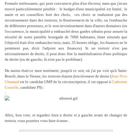
Formule intéressante, qui peut convaincre plus d'un électeur, mais que j'avais
trouvé particulièrement pénible : le budget d'une municipalité est limité, le
maire et ses conseillers font des choix, ces choix se traduisent par des
investissement dans des trottoirs, le fleurissement de la ville, ou l'embauche
de différentes personnes, et le non-investissement dans d'autres domaines
(en
l'occurrence, la municipalité a embauché deux gardes urbains pour assurer la
sécurité de notre paisible bourgade de 7000 habitants, étant entendu que
l'objectif était d'en embaucher trois, mais, 35 heures oblige, les finances ne le
permirent pas, dixit l'adjoint aux finances)
. Si un trottoir n'est pas
nécessairement de droite, il peut donc être la matérialisation d'une politique
de droite (ou de gauche, là n'est pas le problème)
.
Du moins était-ce mon sentiment, jusqu'à ce soir, où j'ai pu voir qu'à Saint-
Benoît, dans la Vienne, les trottoirs étaient
foncièrement
de droite (
Jean-Yves
Chamard
est le candidat UMP de la circonscription, il est opposé à
Catherine
Coutelle
, candidate PS) :
:
Allez, bon vote, et regardez bien à droite et à gauche avant de changer de
trottoir, vous pourriez vous faire écraser...