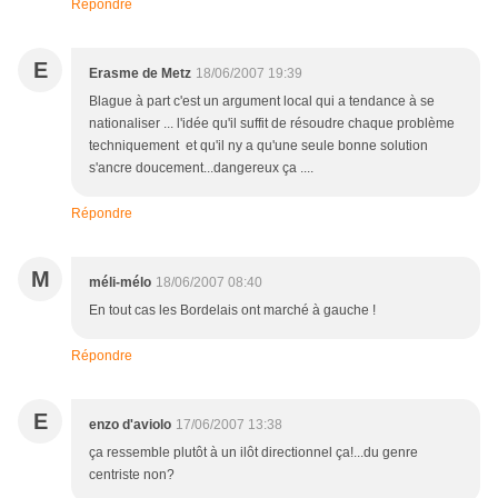
Répondre
E
Erasme de Metz
18/06/2007 19:39
Blague à part c'est un argument local qui a tendance à se
nationaliser ... l'idée qu'il suffit de résoudre chaque problème
techniquement et qu'il ny a qu'une seule bonne solution
s'ancre doucement...dangereux ça ....
Répondre
M
méli-mélo
18/06/2007 08:40
En tout cas les Bordelais ont marché à gauche !
Répondre
E
enzo d'aviolo
17/06/2007 13:38
ça ressemble plutôt à un ilôt directionnel ça!...du genre
centriste non?