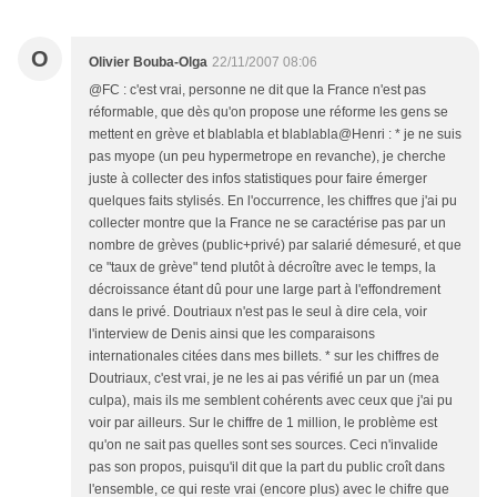
O
Olivier Bouba-Olga
22/11/2007 08:06
@FC : c'est vrai, personne ne dit que la France n'est pas
réformable, que dès qu'on propose une réforme les gens se
mettent en grève et blablabla et blablabla@Henri : * je ne suis
pas myope (un peu hypermetrope en revanche), je cherche
juste à collecter des infos statistiques pour faire émerger
quelques faits stylisés. En l'occurrence, les chiffres que j'ai pu
collecter montre que la France ne se caractérise pas par un
nombre de grèves (public+privé) par salarié démesuré, et que
ce "taux de grève" tend plutôt à décroître avec le temps, la
décroissance étant dû pour une large part à l'effondrement
dans le privé. Doutriaux n'est pas le seul à dire cela, voir
l'interview de Denis ainsi que les comparaisons
internationales citées dans mes billets. * sur les chiffres de
Doutriaux, c'est vrai, je ne les ai pas vérifié un par un (mea
culpa), mais ils me semblent cohérents avec ceux que j'ai pu
voir par ailleurs. Sur le chiffre de 1 million, le problème est
qu'on ne sait pas quelles sont ses sources. Ceci n'invalide
pas son propos, puisqu'il dit que la part du public croît dans
l'ensemble, ce qui reste vrai (encore plus) avec le chifre que