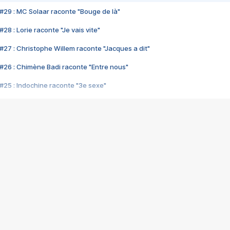
#29 : MC Solaar raconte "Bouge de là"
28 : Lorie raconte "Je vais vite"
#27 : Christophe Willem raconte "Jacques a dit"
#26 : Chimène Badi raconte "Entre nous"
#25 : Indochine raconte "3e sexe"
#24 : Zaho raconte "C'est chelou"
#23 : Patrick Bruel raconte "Au café des délices"
#22 : Kyo raconte "Le chemin"
#21 : Nolwenn Leroy raconte "Cassé"
#20 : Patrick Hernandez raconte "Born to be alive"
#19 : Lorie raconte "Près de moi"
#18 : Michael Jones raconte "A nos actes manqués" (avec Jean-Jacque