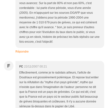
vous avancez. Sur la part de 80% et non pas 60%, c'est
contestable : lui parle d'une période, vous d'une année
(2005). En m'appuyant sur les sources DGAFP que vous
mentionnez, j'obtiens pour la période 1990-2004 une
moyenne de 1 010 679 jours de grèves, ce qui est cohérent
avec le chiffre qu'il avance. * bon, je suis preneur d'autres
chiffres pour voir l'évolution du taux dans le public, si vous
avez ça en stock, histoire de précisez les faits stylisés car une
fois encore, c'est l'objectif.
Répondre
F
FC
22/11/2007 00:21
Effectivement, comme je le radotais ailleurs, l'article de
Doutriaux est grossièrement polémique. Et repose tout entier
sur la réfutation du "mythe d'un pays gréviste", mythe qui
n'existe que dans l'imagination de l'auteur: personne ne dit
que la France est un pays de grévistes. Ce qui est dit, c'est
que la France est un pays où le secteur public fait beaucoup
de grèves bloquantes et coûteuses. Il n'y a aucune donnée
sérieuse là-dessus dans le papier de Libé.