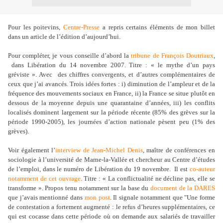
Pour les poitevins,
Centre-Presse
a repris certains éléments de mon billet
dans un article de l’édition d’aujourd’hui.
Pour compléter, je vous conseille d’abord la
tribune de François Doutriaux
,
dans Libération du 14 novembre 2007. Titre : « le mythe d’un pays
gréviste ». Avec
des chiffres convergents, et d’autres complémentaires de
ceux que j’ai avancés. Trois idées fortes : i) diminution de l’ampleur et de la
fréquence des mouvements sociaux en France, ii) la France se situe plutôt en
dessous de la moyenne depuis une quarantaine d’années, iii) les conflits
localisés dominent largement sur la période récente (85% des grèves sur la
période 1990-2005), les journées d’action nationale pèsent peu (1% des
grèves).
Voir également l’
interview de Jean-Michel Denis
, maître de conférences en
sociologie à l’université de Marne-la-Vallée et chercheur au Centre d’études
de l’emploi, dans le numéro de Libération du 19 novembre.
Il est
co-auteur
notamment de cet ouvrage
. Titre : « La conflictualité ne décline pas, elle se
transforme ». Propos tenu notamment sur la base du
document de la DARES
que j’avais mentionné dans
mon post
. Il signale notamment que "Une forme
de contestation a fortement augmenté : le refus d’heures supplémentaires, ce
qui est cocasse dans cette période où on demande aux salariés de travailler