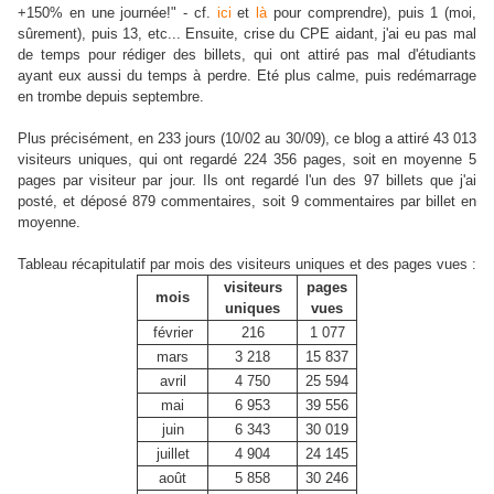
+150% en une journée!" - cf.
ici
et
là
pour comprendre), puis 1 (moi,
sûrement), puis 13, etc... Ensuite, crise du CPE aidant, j'ai eu pas mal
de temps pour rédiger des billets, qui ont attiré pas mal d'étudiants
ayant eux aussi du temps à perdre. Eté plus calme, puis redémarrage
en trombe depuis septembre.
Plus précisément, en 233 jours (10/02 au 30/09), ce blog a attiré 43 013
visiteurs uniques, qui ont regardé 224 356 pages, soit en moyenne 5
pages par visiteur par jour. Ils ont regardé l'un des 97 billets que j'ai
posté, et déposé 879 commentaires, soit 9 commentaires par billet en
moyenne.
Tableau récapitulatif par mois des visiteurs uniques et des pages vues :
visiteurs
pages
mois
uniques
vues
février
216
1 077
mars
3 218
15 837
avril
4 750
25 594
mai
6 953
39 556
juin
6 343
30 019
juillet
4 904
24 145
août
5 858
30 246