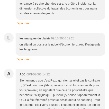
tendance à se chercher des stars, je préfère insister sur la
dimension collective du travail des économistes : des nains
sur des épaules de géants.
Répondre
L
les marques du plaisir
09/10/2006 19:25
on attend un post sur le nobel d'économie ... :o))pfff exigeants
les blogueurs ....
Répondre
A
AJC
08/10/2006 14:22
Bien entendu que c'est Rezo qui vient à toi et pas le contraire
! ;o)C'est pourquoi j'étais passé sur vos blogs respectifs pour
vous prévenir, en signalant que cela ne pouvait être que
bénéfique. :oD(Quoiqu'... puisque j'y pense : apparemment M.
OBO a été référencé presque dès le début de son blog. Pour
toi Etienne, c'est venu plus tard finalement, je crois.)Le trip de