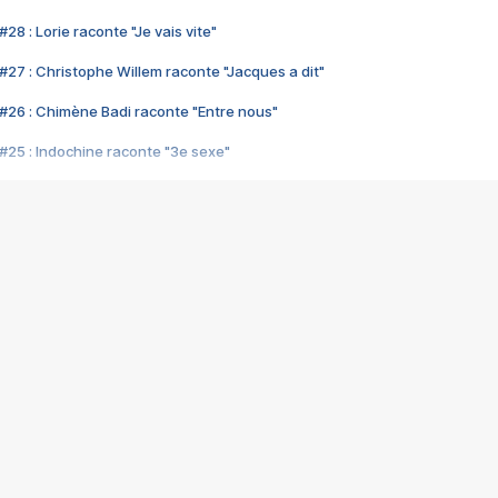
28 : Lorie raconte "Je vais vite"
#27 : Christophe Willem raconte "Jacques a dit"
#26 : Chimène Badi raconte "Entre nous"
#25 : Indochine raconte "3e sexe"
#24 : Zaho raconte "C'est chelou"
#23 : Patrick Bruel raconte "Au café des délices"
#22 : Kyo raconte "Le chemin"
#21 : Nolwenn Leroy raconte "Cassé"
#20 : Patrick Hernandez raconte "Born to be alive"
#19 : Lorie raconte "Près de moi"
#18 : Michael Jones raconte "A nos actes manqués" (avec Jean-Jacque
#17 : Khaled raconte "Aïcha"