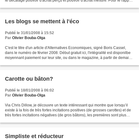
le décalage pouvoir d'achat perçu et pouvoir d'achat mesuré. Pour le rapport
complet,...
Les blogs se mettent à l'éco
Publié le 31/01/2008 à 15:52
Par
Olivier Bouba-Olga
C'est le titre d'un article d'Alternatives Economiques, signé Boris Cassel,
dans le numéro de février 2008. Début gratuit ici, l'intégralité est disponilbe
moyennant paiement sur leur site, ou dans le magazine, à partir de demain
dans les kiosques. Apparemment,...
Carotte ou bâton?
Publié le 18/01/2008 à 06:02
Par
Olivier Bouba-Olga
Via Chris Dillow, je découvre un texte intéressant qui montre que lorsqu’il
existe à la fois de très fortes incitations positives (de grosses carottes) et de
très fortes incitations négatives (de gros bâtons), les premières sont plus
efficaces que les...
Simpliste et réducteur