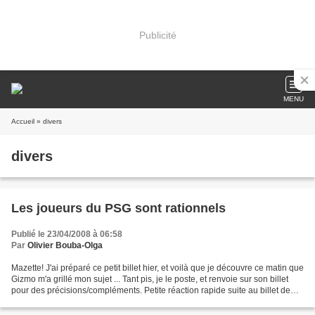
Publicité
MENU
Accueil
» divers
divers
Les joueurs du PSG sont rationnels
Publié le 23/04/2008 à 06:58
Par
Olivier Bouba-Olga
Mazette! J'ai préparé ce petit billet hier, et voilà que je découvre ce matin que
Gizmo m'a grillé mon sujet ... Tant pis, je le poste, et renvoie sur son billet
pour des précisions/compléments. Petite réaction rapide suite au billet de
Rue89, curieusement...