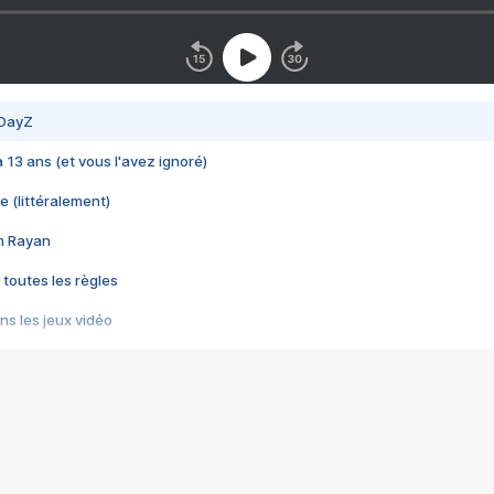
 DayZ
 a 13 ans (et vous l'avez ignoré)
e (littéralement)
im Rayan
 toutes les règles
s les jeux vidéo
us choquant de Rockstar ? - Le scandale BULLY
e plus moche de Steam
du RÊVE tourne au CAUCHEMAR
pendant 8 heures