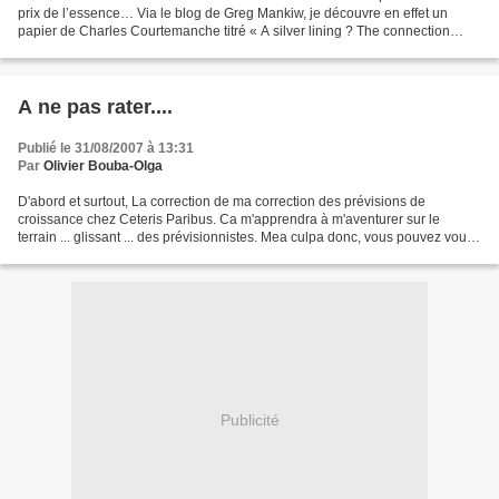
prix de l’essence… Via le blog de Greg Mankiw, je découvre en effet un
papier de Charles Courtemanche titré « A silver lining ? The connection
between gasoline prices and...
A ne pas rater....
Publié le 31/08/2007 à 13:31
Par
Olivier Bouba-Olga
D'abord et surtout, La correction de ma correction des prévisions de
croissance chez Ceteris Paribus. Ca m'apprendra à m'aventurer sur le
terrain ... glissant ... des prévisionnistes. Mea culpa donc, vous pouvez vous
moquer dans les commentaires ! Ensuite,...
Publicité