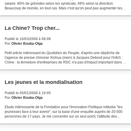
salaire. 80% de grévistes selon les syndicats, 49% selon la direction.
Beaucoup de monde, en tout cas. Mais c'est qu'on peut pas augmenter les
salariés, affirme le directeur du site hier...
La Chine? Trop cher...
Publié le 16/03/2008 à 08:06
Par
Olivier Bouba-Olga
Petit article intéressant du Quotidien du Peuple, d'après une dépêche de
l'agence de presse chinoise Xinhua (merci à Jacques Debord pour l'info!) :
Chine : la fermeture d'entreprises de RDC n'a pas d'impact important dans le
Shandong La récente fermeture...
Les jeunes et la mondialisation
Publié le 05/01/2008 à 10:05
Par
Olivier Bouba-Olga
Etude intéressante de la Fondation pour l'Innovation Politique intitulée "les
jeunesses face à leur avenir", sur la base d'une enquête auprès de 20 000
personnes de 17 pays. Je me concentre sur un seul point, l'attitude des
jeunes interrogés vis-à-vis...