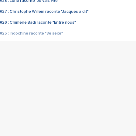
28 : Lorie raconte "Je vais vite"
#27 : Christophe Willem raconte "Jacques a dit"
#26 : Chimène Badi raconte "Entre nous"
#25 : Indochine raconte "3e sexe"
#24 : Zaho raconte "C'est chelou"
#23 : Patrick Bruel raconte "Au café des délices"
#22 : Kyo raconte "Le chemin"
#21 : Nolwenn Leroy raconte "Cassé"
#20 : Patrick Hernandez raconte "Born to be alive"
#19 : Lorie raconte "Près de moi"
#18 : Michael Jones raconte "A nos actes manqués" (avec Jean-Jacque
#17 : Khaled raconte "Aïcha"
#16 : Corneille raconte "Parce qu'on vient de loin"