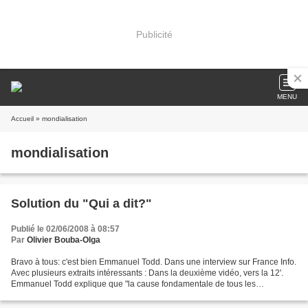
Publicité
MENU
Accueil
» mondialisation
mondialisation
Solution du "Qui a dit?"
Publié le 02/06/2008 à 08:57
Par
Olivier Bouba-Olga
Bravo à tous: c'est bien Emmanuel Todd. Dans une interview sur France Info.
Avec plusieurs extraits intéressants : Dans la deuxième vidéo, vers la 12'.
Emmanuel Todd explique que "la cause fondamentale de tous les
problèmes, on la connaît, mais on n'a...